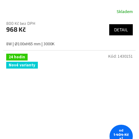
Skladem
800 Kč bez DPH
968 Kč
DETAIL
8W | Ø100xH65 mm | 3000K
Kód:
1430151
24 hodin
Nové varianty
od
1 404 Kč
až