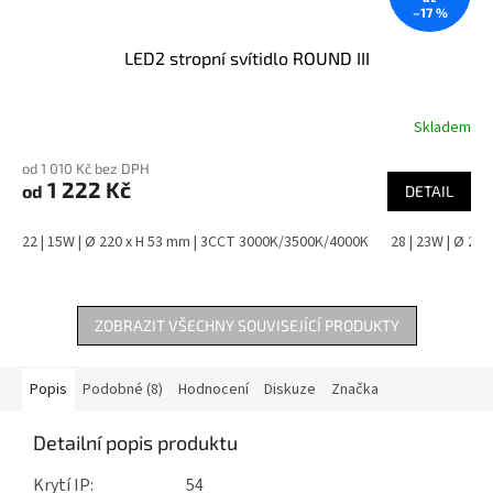
–17 %
LED2 stropní svítidlo ROUND III
Skladem
od 1 010 Kč bez DPH
1 222 Kč
od
DETAIL
22 | 15W | Ø 220 x H 53 mm | 3CCT 3000K/3500K/4000K
28 | 23W | Ø 28
ZOBRAZIT VŠECHNY SOUVISEJÍCÍ PRODUKTY
Popis
Podobné (8)
Hodnocení
Diskuze
Značka
Detailní popis produktu
Krytí IP: 54