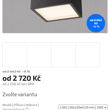
od 2 842
Kč
–4 %
od 2 842 Kč
–4 %
od
2 720 Kč
od
2 248 Kč
bez DPH
Měrná
Zvolte variantu
cena:
Model | Příkon | Velikost |
Chromatičnost
?