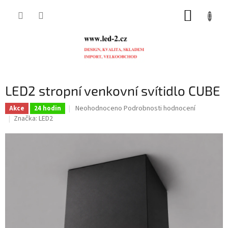
Přejít
NÁKUP
na
obsah
KOŠÍK
LED2 stropní venkovní svítidlo CUBE
Průměrné
Neohodnoceno
Podrobnosti hodnocení
Akce
24 hodin
hodnocení
Značka:
LED2
produktu
je
0,0
z
5
hvězdiček.