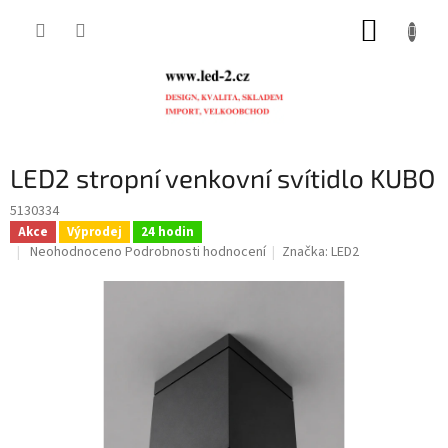
Přejít
NÁKUP
na
obsah
KOŠÍK
LED2 stropní venkovní svítidlo KUBO
5130334
Akce
Výprodej
24 hodin
Průměrné
Neohodnoceno
Podrobnosti hodnocení
Značka:
LED2
hodnocení
produktu
je
0,0
z
5
hvězdiček.