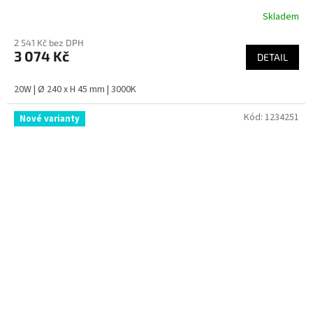
Skladem
2 541 Kč bez DPH
3 074 Kč
DETAIL
20W | Ø 240 x H 45 mm | 3000K
Kód:
1234251
Nové varianty