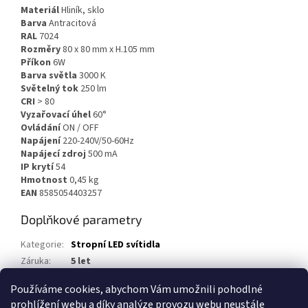
Materiál
Hliník, sklo
Barva
Antracitová
RAL
7024
Rozměry
80 x 80 mm x H.105 mm
Příkon
6W
Barva světla
3000 K
Světelný tok
250 lm
CRI
> 80
Vyzařovací úhel
60°
Ovládání
ON / OFF
Napájení
220-240V/50-60Hz
Napájecí zdroj
500 mA
IP krytí
54
Hmotnost
0,45 kg
EAN
8585054403257
Doplňkové parametry
Kategorie
:
Stropní LED svítidla
Záruka
:
5 let
EAN
:
8585054403257
Používáme cookies, abychom Vám umožnili pohodlné
prohlížení webu a díky analýze provozu webu neustále