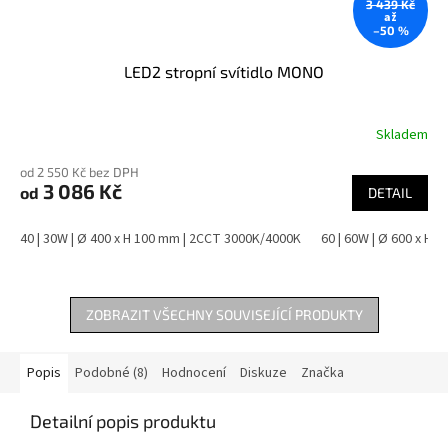
3 439 Kč
až
–50 %
LED2 stropní svítidlo MONO
Skladem
od 2 550 Kč bez DPH
3 086 Kč
od
DETAIL
40 | 30W | Ø 400 x H 100 mm | 2CCT 3000K/4000K
60 | 60W | Ø 600 x H
ZOBRAZIT VŠECHNY SOUVISEJÍCÍ PRODUKTY
Popis
Podobné (8)
Hodnocení
Diskuze
Značka
Detailní popis produktu