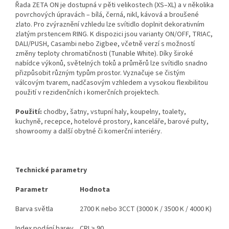
Řada ZETA ON je dostupná v pěti velikostech (XS–XL) a v několika
povrchových úpravách – bílá, černá, nikl, kávová a broušené
zlato. Pro zvýraznění vzhledu lze svítidlo doplnit dekorativním
zlatým prstencem RING. K dispozici jsou varianty ON/OFF, TRIAC,
DALI/PUSH, Casambi nebo Zigbee, včetně verzí s možností
změny teploty chromatičnosti (Tunable White). Díky široké
nabídce výkonů, světelných toků a průměrů lze svítidlo snadno
přizpůsobit různým typům prostor. Vyznačuje se čistým
válcovým tvarem, nadčasovým vzhledem a vysokou flexibilitou
použití v rezidenčních i komerčních projektech.
Použití:
chodby, šatny, vstupní haly, koupelny, toalety,
kuchyně, recepce, hotelové prostory, kanceláře, barové pulty,
showroomy a další obytné či komerční interiéry.
Technické parametry
Parametr
Hodnota
Barva světla
2700 K nebo 3CCT (3000 K / 3500 K / 4000 K)
Index podání barev
CRI > 90