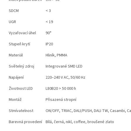
SDCM
< 3
UGR
< 19
Vyzařovací úhel
90°
Stupeň krytí
IP20
Materiál
Hliník, PMMA
Světelný zdroj
Integrované SMD LED
Napájení
220–240 V AC, 50/60 Hz
Životnost LED
L80B20 > 50 000 h
Montáž
Přisazená stropní
Stmívatelnost
ON/OFF, TRIAC, DALI/PUSH, DALI TW, Casambi, Ca
Barevná provedení
Bílá, černá, nikl, coffee, broušené zlato