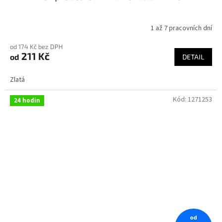
1 až 7 pracovních dní
od 174 Kč bez DPH
211 Kč
od
DETAIL
Zlatá
Kód:
1271253
24 hodin
od