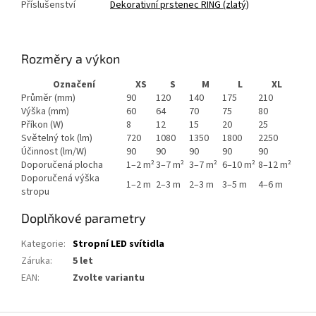
Příslušenství
Dekorativní prstenec RING (zlatý)
Rozměry a výkon
Označení
XS
S
M
L
XL
Průměr (mm)
90
120
140
175
210
Výška (mm)
60
64
70
75
80
Příkon (W)
8
12
15
20
25
Světelný tok (lm)
720
1080
1350
1800
2250
Účinnost (lm/W)
90
90
90
90
90
Doporučená plocha
1–2 m²
3–7 m²
3–7 m²
6–10 m²
8–12 m²
Doporučená výška
1–2 m
2–3 m
2–3 m
3–5 m
4–6 m
stropu
Doplňkové parametry
Kategorie
:
Stropní LED svítidla
Záruka
:
5 let
EAN
:
Zvolte variantu