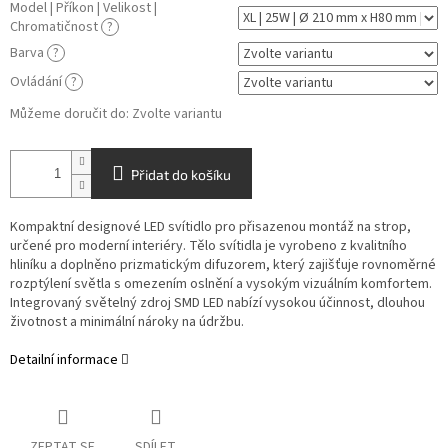
Model | Příkon | Velikost |
Chromatičnost
?
Barva
?
Ovládání
?
Můžeme doručit do:
Zvolte variantu
Přidat do košíku
Kompaktní designové LED svítidlo pro přisazenou montáž na strop,
určené pro moderní interiéry. Tělo svítidla je vyrobeno z kvalitního
hliníku a doplněno prizmatickým difuzorem, který zajišťuje rovnoměrné
rozptýlení světla s omezením oslnění a vysokým vizuálním komfortem.
Integrovaný světelný zdroj SMD LED nabízí vysokou účinnost, dlouhou
životnost a minimální nároky na údržbu.
Detailní informace
ZEPTAT SE
SDÍLET