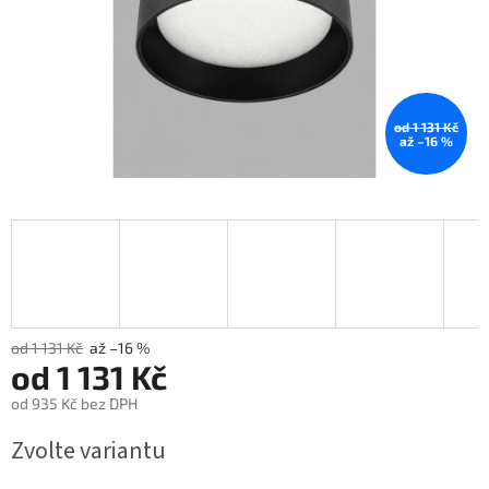
od 1 131 Kč
až –16 %
od 1 131 Kč
až –16 %
od
1 131 Kč
od
935 Kč
bez DPH
Měrná
Zvolte variantu
cena: