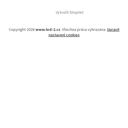
Z
á
Vytvořil Shoptet
p
a
t
Copyright 2026
www.led-2.cz
. Všechna práva vyhrazena.
Upravit
í
nastavení cookies