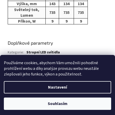
Výška, mm
143
134
134
Světelný tok,
735
735
735
Lumen
Příkon, W
9
9
9
Doplňkové parametry
Kategorie
:
Stropní LED svítidla
Záruka
:
5 let
Používáme cookies, abychom Vám umožnili pohodlné
prohlížení webu a díky analýze provozu webu neustále
Z
zlepšovali jeho funkce, výkon a použitelnost.
á
Vytvořil Shoptet
p
Nastavení
a
t
Copyright 2026
www.led-2.cz
. Všechna práva vyhrazena.
Upravit
í
Souhlasím
nastavení cookies
IMPORT - VELKOOBCHOD - SKLADEM