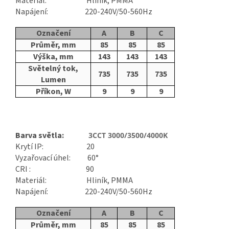
Materiál: Hliník, PMMA
Napájení: 220-240V/50-560Hz
Označení
A
B
C
Průměr, mm
85
85
85
Výška, mm
143
143
143
Světelný tok,
735
735
735
Lumen
Příkon, W
9
9
9
Barva světla:
3CCT 3000/3500/4000K
Krytí IP: 20
Vyzařovací úhel: 60°
CRI : 90
Materiál: Hliník, PMMA
Napájení: 220-240V/50-560Hz
Označení
A
B
C
Průměr, mm
85
85
85