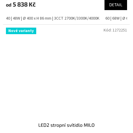
5 838 Kč
od
DETAIL
40 | 48W | Ø 400 x H 86 mm | 3CCT 2700K/3300K/4000K
60 | 68W | Ø 60
Kód:
1272251
Nové varianty
LED2 stropní svítidlo MILO