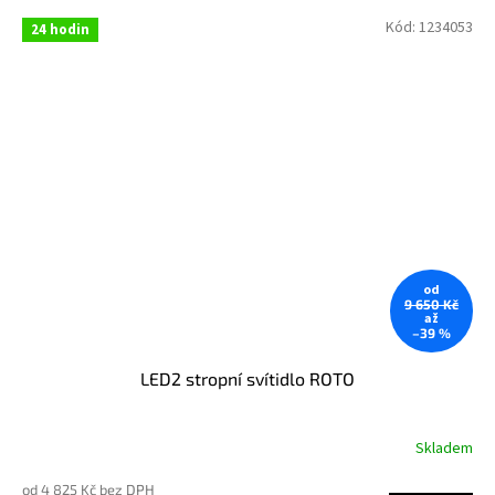
Kód:
1234053
24 hodin
od
9 650 Kč
až
–39 %
LED2 stropní svítidlo ROTO
Skladem
od 4 825 Kč bez DPH