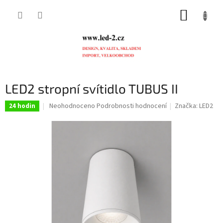
Přejít
NÁKUP
na
obsah
KOŠÍK
LED2 stropní svítidlo TUBUS II
Průměrné
Neohodnoceno
Podrobnosti hodnocení
Značka:
LED2
24 hodin
hodnocení
produktu
je
0,0
z
5
hvězdiček.