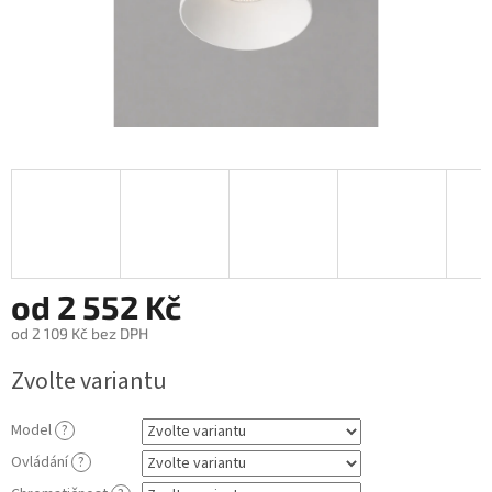
od
2 552 Kč
od
2 109 Kč
bez DPH
Měrná
Zvolte variantu
cena:
Model
?
Ovládání
?