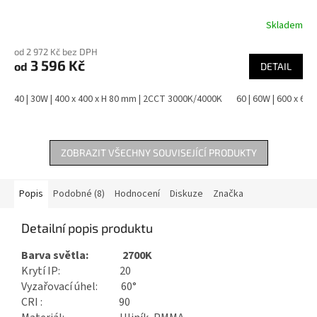
Skladem
od 2 972 Kč bez DPH
3 596 Kč
od
DETAIL
40 | 30W | 400 x 400 x H 80 mm | 2CCT 3000K/4000K
60 | 60W | 600 x 60
ZOBRAZIT VŠECHNY SOUVISEJÍCÍ PRODUKTY
Popis
Podobné (8)
Hodnocení
Diskuze
Značka
Detailní popis produktu
Barva světla: 2700K
Krytí IP: 20
Vyzařovací úhel: 60°
CRI : 90