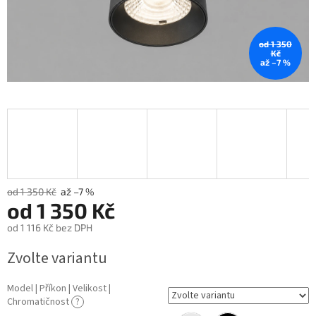
od 1 350
Kč
až –7 %
od 1 350 Kč
až –7 %
od
1 350 Kč
od
1 116 Kč
bez DPH
Měrná
Zvolte variantu
cena:
Model | Příkon | Velikost |
Chromatičnost
?