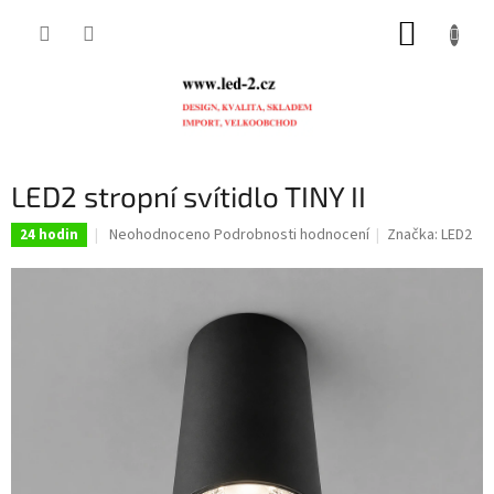
Přejít
NÁKUP
na
obsah
KOŠÍK
LED2 stropní svítidlo TINY II
Průměrné
Neohodnoceno
Podrobnosti hodnocení
Značka:
LED2
24 hodin
hodnocení
produktu
je
0,0
z
5
hvězdiček.