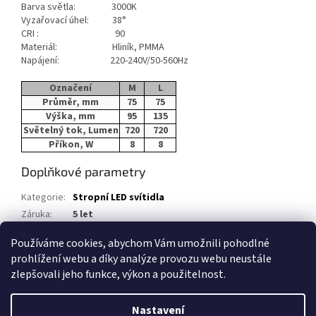
Barva světla: 3000K
Vyzařovací úhel: 38°
CRI : 90
Materiál: Hliník, PMMA
Napájení: 220-240V/50-560Hz
Označení
M
L
Průměr, mm
75
75
Výška, mm
95
135
Světelný tok, Lumen
720
720
Příkon, W
8
8
Doplňkové parametry
Kategorie
:
Stropní LED svítidla
Záruka
:
5 let
EAN
:
Zvolte variantu
Používáme cookies, abychom Vám umožnili pohodlné
prohlížení webu a díky analýze provozu webu neustále
Z
zlepšovali jeho funkce, výkon a použitelnost.
á
Vytvořil Shoptet
p
Nastavení