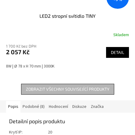
LED2 stropní svítidlo TINY
Skladem
1 700 Kč bez DPH
2 057 Kč
DETAIL
8W | Ø 78 x H 70 mm | 3000K
ZOBRAZIT VŠECHNY SOUVISEJÍCÍ PRODUKTY
Popis
Podobné (8)
Hodnocení
Diskuze
Značka
Detailní popis produktu
Krytí IP: 20