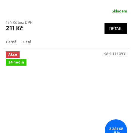
Skladem
174 Kč bez DPH
211 Kč
DETAIL
Černá
Zlatá
Kód:
1110931
Akce
24 hodin
2 281 Kč
–9 %