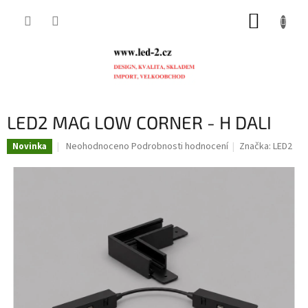
Přejít
NÁKUP
na
obsah
KOŠÍK
LED2 MAG LOW CORNER - H DALI
Průměrné
Neohodnoceno
Podrobnosti hodnocení
Značka:
LED2
Novinka
hodnocení
produktu
je
0,0
z
5
hvězdiček.