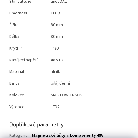
Stmívatelné
ano, DALI
Hmotnost
100 g
Šířka
80 mm
Délka
80 mm
Krytí IP
IP20
Napájecí napětí
48 V DC
Materiál
hliník
Barva
bílá, černá
Kolekce
MAG LOW TRACK
Výrobce
LED2
Doplňkové parametry
Kategorie
:
Magnetické lišty a komponenty 48V