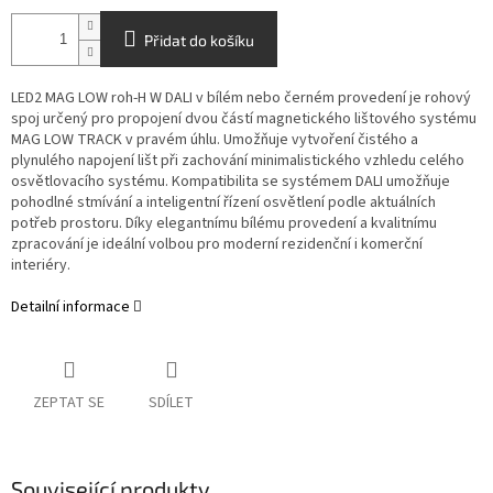
Přidat do košíku
LED2 MAG LOW roh-H W DALI v bílém nebo černém provedení je rohový
spoj určený pro propojení dvou částí magnetického lištového systému
MAG LOW TRACK v pravém úhlu. Umožňuje vytvoření čistého a
plynulého napojení lišt při zachování minimalistického vzhledu celého
osvětlovacího systému. Kompatibilita se systémem DALI umožňuje
pohodlné stmívání a inteligentní řízení osvětlení podle aktuálních
potřeb prostoru. Díky elegantnímu bílému provedení a kvalitnímu
zpracování je ideální volbou pro moderní rezidenční i komerční
interiéry.
Detailní informace
ZEPTAT SE
SDÍLET
Související produkty