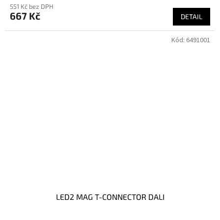
551 Kč bez DPH
667 Kč
DETAIL
Kód:
6491001
LED2 MAG T-CONNECTOR DALI