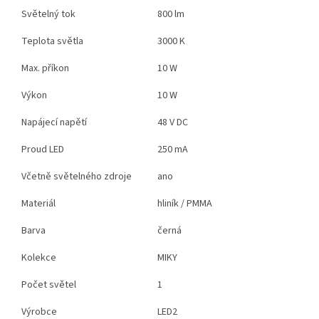
Světelný tok
800 lm
Teplota světla
3000 K
Max. příkon
10 W
Výkon
10 W
Napájecí napětí
48 V DC
Proud LED
250 mA
Včetně světelného zdroje
ano
Materiál
hliník / PMMA
Barva
černá
Kolekce
MIKY
Počet světel
1
Výrobce
LED2