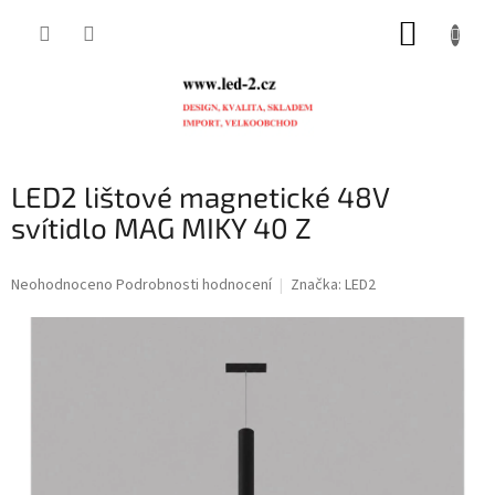
Přejít
NÁKUP
na
obsah
KOŠÍK
LED2 lištové magnetické 48V
svítidlo MAG MIKY 40 Z
Průměrné
Neohodnoceno
Podrobnosti hodnocení
Značka:
LED2
hodnocení
produktu
je
0,0
z
5
hvězdiček.