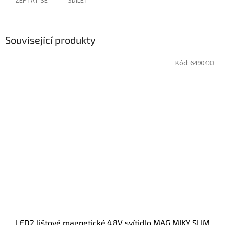
ZEPTAT SE
SDÍLET
Související produkty
Kód:
6490433
LED2 lištové magnetické 48V svítidlo MAG MIKY SLIM