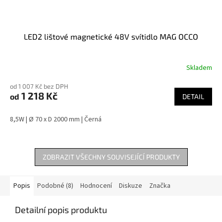
LED2 lištové magnetické 48V svítidlo MAG OCCO
Skladem
od 1 007 Kč bez DPH
1 218 Kč
od
DETAIL
8,5W | Ø 70 x D 2000 mm | Černá
ZOBRAZIT VŠECHNY SOUVISEJÍCÍ PRODUKTY
Popis
Podobné (8)
Hodnocení
Diskuze
Značka
Detailní popis produktu