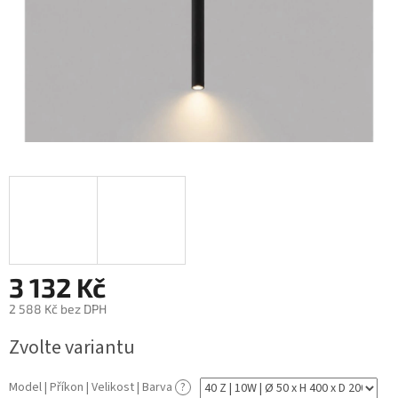
3 132 Kč
2 588 Kč bez DPH
Měrná
Zvolte variantu
cena:
Model | Příkon | Velikost | Barva
?