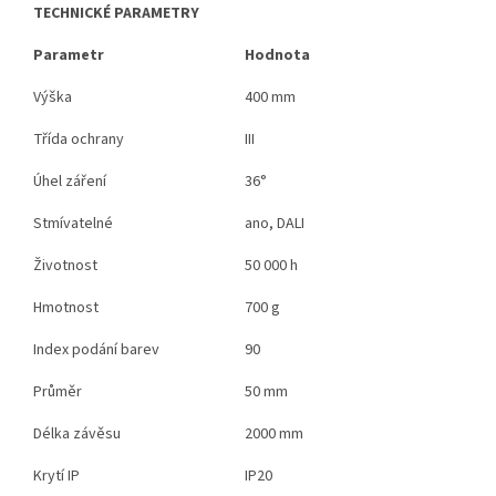
TECHNICKÉ PARAMETRY
Parametr
Hodnota
Výška
400 mm
Třída ochrany
III
Úhel záření
36°
Stmívatelné
ano, DALI
Životnost
50 000 h
Hmotnost
700 g
Index podání barev
90
Průměr
50 mm
Délka závěsu
2000 mm
Krytí IP
IP20