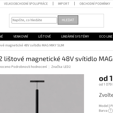
VELKOOBCHODNÍ SPOLUPRÁCE
IMPORT
OBCHODNÍ PODMÍNKY
HLEDAT
NÉ
VENKOVNÍ
LIŠTOVÉ
LINEÁRNÍ SYSTÉMY
ECO LINE
tové magnetické 48V svítidlo MAG MIKY SLIM
 lištové magnetické 48V svítidlo MA
né
noceno
Podrobnosti hodnocení
Značka:
LED2
ní
od
1
u
od
1 079 
Měrná
Zvolt
cena:
ek.
Model | Př
Barva
?