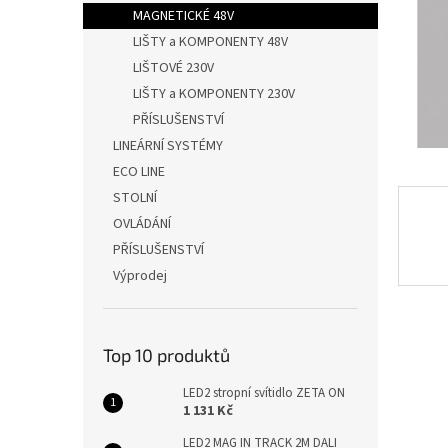
n
MAGNETICKÉ 48V
e
LIŠTY a KOMPONENTY 48V
l
LIŠTOVÉ 230V
LIŠTY a KOMPONENTY 230V
PŘÍSLUŠENSTVÍ
LINEÁRNÍ SYSTÉMY
ECO LINE
STOLNÍ
OVLÁDÁNÍ
PŘÍSLUŠENSTVÍ
Výprodej
Top 10 produktů
LED2 stropní svítidlo ZETA ON
1 131 Kč
LED2 MAG IN TRACK 2M DALI