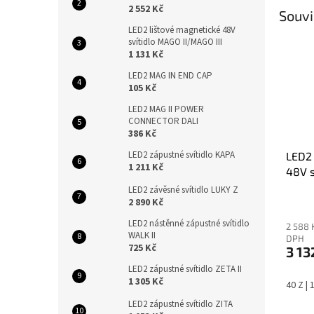
2 552 Kč
Souvi
LED2 lištové magnetické 48V
svítidlo MAGO II/MAGO III
1 131 Kč
LED2 MAG IN END CAP
105 Kč
LED2 MAG II POWER
CONNECTOR DALI
386 Kč
LED2 zápustné svítidlo KAPA
LED2 
1 211 Kč
48V s
Z
LED2 závěsné svítidlo LUKY Z
2 890 Kč
LED2 nástěnné zápustné svítidlo
2 588 
WALK II
DPH
725 Kč
3 13
LED2 zápustné svítidlo ZETA II
1 305 Kč
40 Z |
LED2 zápustné svítidlo ZITA