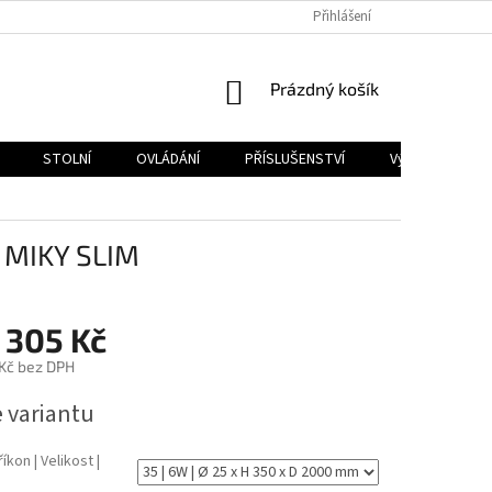
PODMÍNKY OCHRANY OSOBNÍCH ÚDAJŮ
Přihlášení
NÁKUPNÍ
Prázdný košík
KOŠÍK
STOLNÍ
OVLÁDÁNÍ
PŘÍSLUŠENSTVÍ
Výprodej
G MIKY SLIM
 305 Kč
Kč
bez DPH
e variantu
íkon | Velikost |