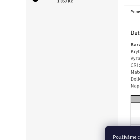
1 053 Kč
Popi
Det
Bar
Kr
Vyz
C
Ma
Dél
Na
Používáme c