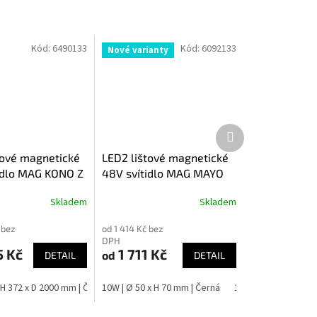
Kód:
6490133
Kód:
6092133
Nové varianty
Další
produkt
tové magnetické
LED2 lištové magnetické
idlo MAG KONO Z
48V svítidlo MAG MAYO
Skladem
Skladem
 bez
od 1 414 Kč bez
DPH
5 Kč
1 711 Kč
od
DETAIL
DETAIL
 H 372 x D 2000 mm | Černá
10W | Ø 50 x H 70 mm | Černá
10W | Ø 50 x H 70 mm