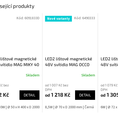
sející produkty
Kód:
6091833D
Kód:
6490333
Nové varianty
lištové magnetické
LED2 lištové magnetické
LED2 liš
vítidlo MAG MIKY 40
48V svítidlo MAG OCCO
48V svít
Skladem
Skladem
Kč bez
od 1 007 Kč bez
od 1 079 Kč
DPH
DPH
2 Kč
1 218 Kč
1 30
od
od
DETAIL
DETAIL
 10W | Ø 50 x H 400 x D 2000 mm | Černá
8,5W | Ø 70 x D 2000 mm | Černá
6W | Ø 72 x