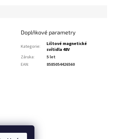
Doplňkové parametry
Lištové magnetické
Kategorie
:
svítidla 48V
Záruka
:
5 let
EAN
:
8585054426560