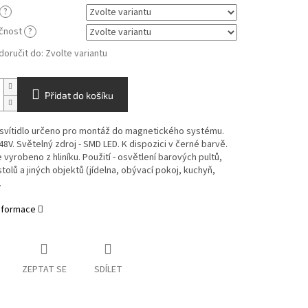
?
čnost
?
oručit do:
Zvolte variantu
Přidat do košíku
svítidlo určeno pro montáž do magnetického systému.
48V. Světelný zdroj - SMD LED. K dispozici v černé barvě.
je vyrobeno z hliníku. Použití - osvětlení barových pultů,
 stolů a jiných objektů (jídelna, obývací pokoj, kuchyň,
.
informace
ZEPTAT SE
SDÍLET