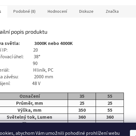
s
Podobné (8)
Hodnocení
Diskuze
Značka
ailní popis produktu
va světla: 3000K nebo 4000K
ytí IP: 20
ařovací úhel: 38°
RI : 90
teriál: Hliník, PC
ka závěsu: 2000 mm
pájení: 48 V
Označení
35
55
Průměr, mm
25
25
Výška, mm
350
55
Světelný tok, Lumen
360
360
Příkon, W
6
6
ookies, abychom Vám umožnili pohodlné prohlížení webu