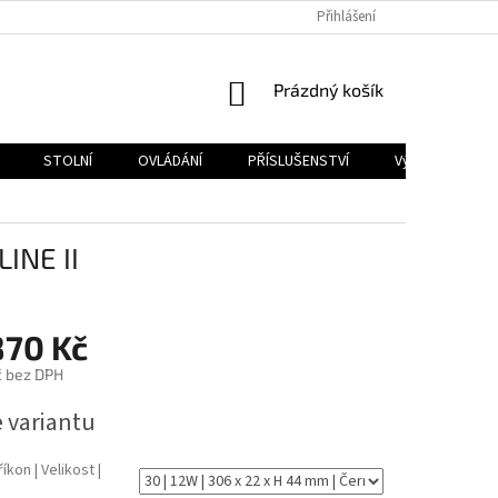
PODMÍNKY OCHRANY OSOBNÍCH ÚDAJŮ
Přihlášení
NÁKUPNÍ
Prázdný košík
KOŠÍK
STOLNÍ
OVLÁDÁNÍ
PŘÍSLUŠENSTVÍ
Výprodej
INE II
870 Kč
č
bez DPH
e variantu
íkon | Velikost |