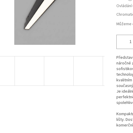
Ovládání
Chromati
Můžeme d
Představu
náročné z
sofistik
technolog
kvalitní
současnýc
Je ideáln
perfektn
spolehliv
Kompaktní
lišty. Do
komerčníc