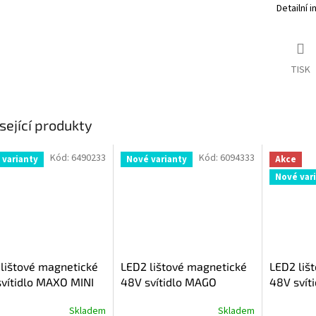
Detailní 
TISK
sející produkty
Kód:
6490233
Kód:
6094333
 varianty
Nové varianty
Akce
Nové var
lištové magnetické
LED2 lištové magnetické
LED2 liš
vítidlo MAXO MINI
48V svítidlo MAGO
48V svít
II/MAGO III
+ TILT
Skladem
Skladem