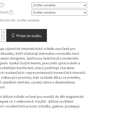
?
čnost
?
oručit do:
Zvolte variantu
Přidat do košíku
je výjimečné minimalistické svítidlo navržené pro
ákazníky, kteří očekávají dokonalou rovnováhu mezi
ovaným designem, špičkovou funkčností a moderními
iemi. Vyniká čistými liniemi, precizním zpracováním a
m světelným komfortem, který podtrhuje charakter
h rezidenčních i reprezentativních komerčních interiérů.
í volbou pro prostory, kde se klade důraz na estetiku,
ě vyladěné stmívání, vysoký výkon a dlouhodobou
ost.
 difúzní svítidlo určené pro montáž do 48V magnetické
stupné ve 2 velikostech. Použití - difúzní osvětlení
h i rezidenčních prostor (chodby, galerie, prodejny).