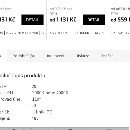
 Kč bez
od 935 Kč bez
od 462 Kč 
DPH
DPH
131 Kč
1 131 Kč
559 
od
od
DETAIL
DETAIL
8W | Ø.72 x 28 x 118 mm | Černá
XS / 3000K
MINI | 8W | Ø.72 x 28 x 118 mm | Bílá
S / 3000K
M / 3000K
12 | 6W | 1
XS / 4
s
Podobné (8)
Hodnocení
Diskuze
Značka
ailní popis produktu
ytí IP: 20
va světla: 3000K nebo 4000K
ařovací úhel: 110°
RI : 90
teriál: Hliník, PC
pájení: 48V