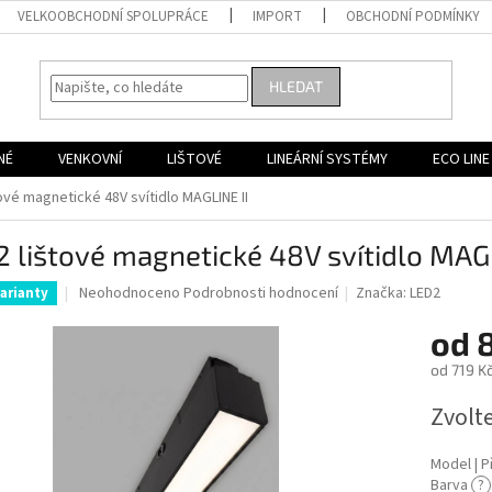
VELKOOBCHODNÍ SPOLUPRÁCE
IMPORT
OBCHODNÍ PODMÍNKY
HLEDAT
NÉ
VENKOVNÍ
LIŠTOVÉ
LINEÁRNÍ SYSTÉMY
ECO LINE
ové magnetické 48V svítidlo MAGLINE II
 lištové magnetické 48V svítidlo MAGL
Průměrné
Neohodnoceno
Podrobnosti hodnocení
Značka:
LED2
arianty
hodnocení
produktu
od
je
od
719 K
0,0
z
Měrná
Zvolt
5
cena:
hvězdiček.
Model | Př
Barva
?