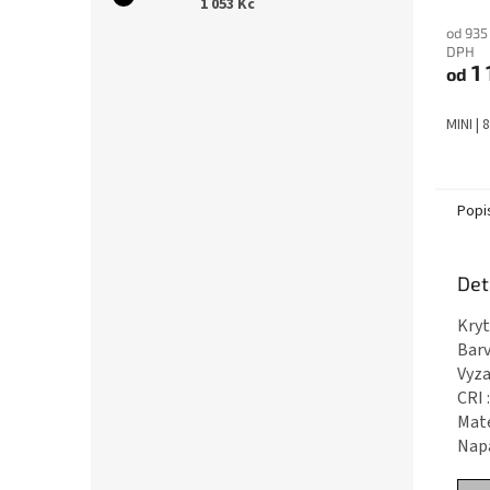
1 053 Kč
od 935
DPH
1 
od
MINI | 
Popi
Det
Kr
Bar
Vyz
C
Ma
Na