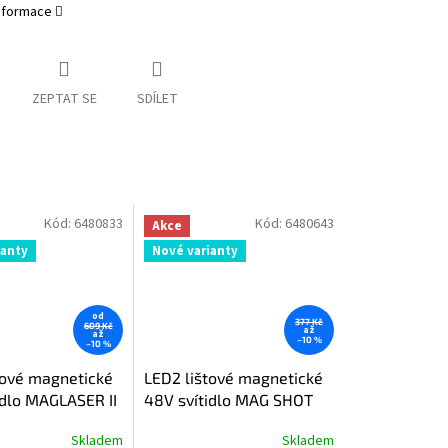
informace
ZEPTAT SE
SDÍLET
Kód:
6480833
Kód:
6480643
Akce
ianty
Nové varianty
od
377 Kč
609 Kč
až
až
–10 %
–10 %
tové magnetické
LED2 lištové magnetické
idlo MAGLASER II
48V svítidlo MAG SHOT
Skladem
Skladem