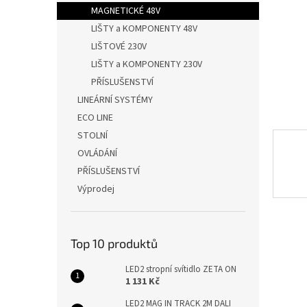
n
MAGNETICKÉ 48V
e
LIŠTY a KOMPONENTY 48V
l
LIŠTOVÉ 230V
LIŠTY a KOMPONENTY 230V
PŘÍSLUŠENSTVÍ
LINEÁRNÍ SYSTÉMY
ECO LINE
STOLNÍ
OVLÁDÁNÍ
PŘÍSLUŠENSTVÍ
Výprodej
Top 10 produktů
LED2 stropní svítidlo ZETA ON
1 131 Kč
LED2 MAG IN TRACK 2M DALI