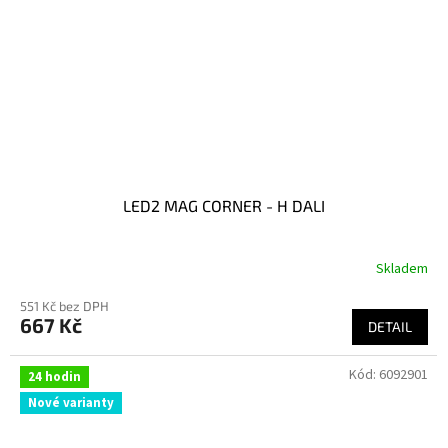
LED2 MAG CORNER - H DALI
Skladem
551 Kč bez DPH
667 Kč
DETAIL
Kód:
6092901
24 hodin
Nové varianty