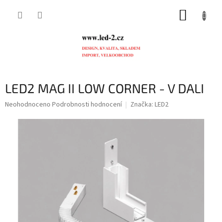
Přejít
NÁKUP
na
obsah
KOŠÍK
LED2 MAG II LOW CORNER - V DALI
Průměrné
Neohodnoceno
Podrobnosti hodnocení
Značka:
LED2
hodnocení
produktu
je
0,0
z
5
hvězdiček.