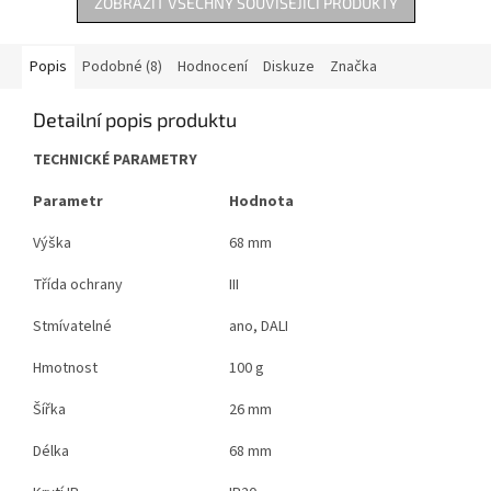
ZOBRAZIT VŠECHNY SOUVISEJÍCÍ PRODUKTY
Popis
Podobné (8)
Hodnocení
Diskuze
Značka
Detailní popis produktu
TECHNICKÉ PARAMETRY
Parametr
Hodnota
Výška
68 mm
Třída ochrany
III
Stmívatelné
ano, DALI
Hmotnost
100 g
Šířka
26 mm
Délka
68 mm