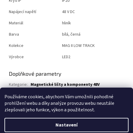
Krytí IP
IP20
Napájecí napětí
48 V DC
Materiál
hliník
Barva
bílá, černá
Kolekce
MAG II LOW TRACK
Výrobce
LED2
Doplňkové parametry
Kategorie
:
Magnetické lišty a komponenty 48V
Záruka
:
5 let
Používáme cookies, abychom Vám umožnili pohodlné
prohlížení webu a díky analýze provozu webu neustále
Z
zlepšovali jeho funkce, výkon a použitelnost.
á
Vytvořil Shoptet
p
Nastavení
a