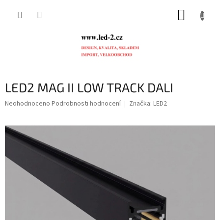
Přejít
NÁKUP
na
obsah
KOŠÍK
LED2 MAG II LOW TRACK DALI
Průměrné
Neohodnoceno
Podrobnosti hodnocení
Značka:
LED2
hodnocení
produktu
je
0,0
z
5
hvězdiček.