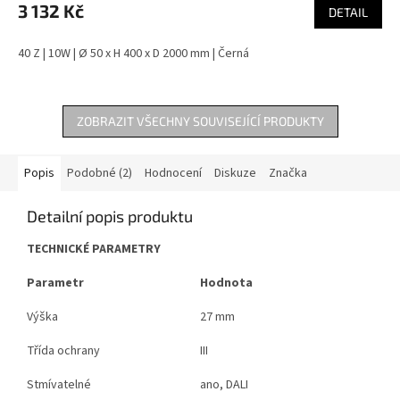
3 132 Kč
DETAIL
40 Z | 10W | Ø 50 x H 400 x D 2000 mm | Černá
ZOBRAZIT VŠECHNY SOUVISEJÍCÍ PRODUKTY
Popis
Podobné (2)
Hodnocení
Diskuze
Značka
Detailní popis produktu
TECHNICKÉ PARAMETRY
Parametr
Hodnota
Výška
27 mm
Třída ochrany
III
Stmívatelné
ano, DALI