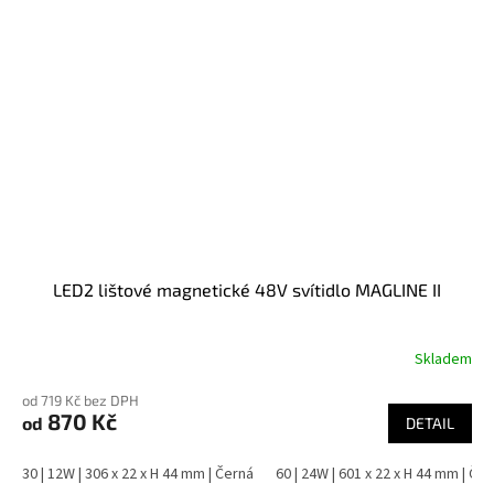
LED2 lištové magnetické 48V svítidlo MAGLINE II
Skladem
od 719 Kč bez DPH
870 Kč
od
DETAIL
30 | 12W | 306 x 22 x H 44 mm | Černá
60 | 24W | 601 x 22 x H 44 mm | Če