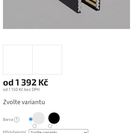
od
1 392 Kč
od
1 150 Kč
bez DPH
Měrná
Zvolte variantu
cena:
Barva
?
Příslušenství