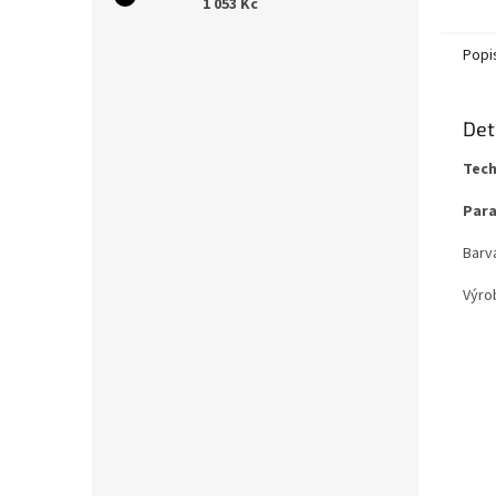
1 053 Kč
Popi
Det
Tech
Par
Barv
Výro