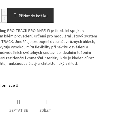
Přidat do košíku
ting
PRO TRACK PRO-M435-W je flexibilní spojka v
m bílém provedení, určená pro modulární lištový systém
TRACK. Umožňuje propojení dvou lišt v různých úhlech,
ytuje vysokou míru flexibility při návrhu osvětlení a
 individuálních světelných sestav. Je ideálním řešením
ní rezidenční i komerční interiéry, kde je kladen důraz
ilitu, funkčnost a čistý architektonický vzhled.
informace
ZEPTAT SE
SDÍLET