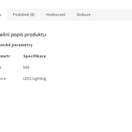
s
Podobné (8)
Hodnocení
Diskuze
ailní popis produktu
nické parametry
ametr
Specifikace
a
bílá
bce
LED2 Lighting