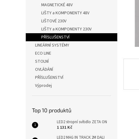
n
MAGNETICKÉ 48V
e
LIŠTY a KOMPONENTY 48V
l
LIŠTOVÉ 230V
LIŠTY a KOMPONENTY 230V
PŘÍSLUŠENSTVÍ
LINEÁRNÍ SYSTÉMY
ECO LINE
STOLNÍ
OVLÁDÁNÍ
PŘÍSLUŠENSTVÍ
Výprodej
Top 10 produktů
LED2 stropní svítidlo ZETA ON
1 131 Kč
LED2 MAG IN TRACK 2M DALI