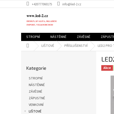
Přejít
+420777060175
info@led-2.cz
na
obsah
STROPNÍ
NÁSTĚNNÉ
ZÁVĚSNÉ
ZÁPUST
Domů
LIŠTOVÉ
PŘÍSLUŠENSTVÍ
LED2 PRO
P
LED
o
Přeskočit
s
Kategorie
kategorie
Akce
t
r
STROPNÍ
a
NÁSTĚNNÉ
n
ZÁVĚSNÉ
n
í
ZÁPUSTNÉ
p
VENKOVNÍ
a
LIŠTOVÉ