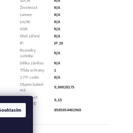
SDCM
:
N/A
Životnost
:
N/A
Lumen
:
N/A
Lm/W
:
N/A
UGR
:
N/A
Úhel záření
:
N/A
IP
:
IP 20
Rozměry
N/A
svítidla
:
Délka závěsu
:
N/A
Třída ochrany
:
1
2 ITF code
:
N/A
Objem balení
0,00028175
m3
:
Hmotnost
0,15
balení kg
:
Souhlasím
EAN
:
8585054402960