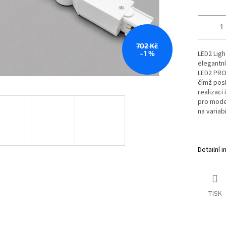
702 Kč
–1 %
LED2 Ligh
elegantní
LED2 PRO 
čímž posk
realizaci
pro moder
na variab
Detailní 
TISK