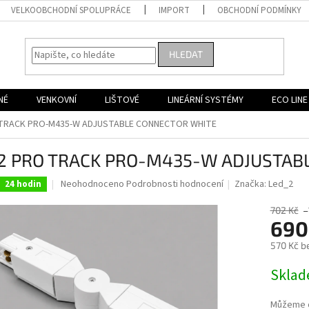
VELKOOBCHODNÍ SPOLUPRÁCE
IMPORT
OBCHODNÍ PODMÍNKY
HLEDAT
NÉ
VENKOVNÍ
LIŠTOVÉ
LINEÁRNÍ SYSTÉMY
ECO LINE
 TRACK PRO-M435-W ADJUSTABLE CONNECTOR WHITE
2 PRO TRACK PRO-M435-W ADJUSTAB
Průměrné
Neohodnoceno
Podrobnosti hodnocení
Značka:
Led_2
24 hodin
hodnocení
produktu
702 Kč
–
je
690
0,0
570 Kč b
z
5
Měrná
Skla
hvězdiček.
cena:
Můžeme d