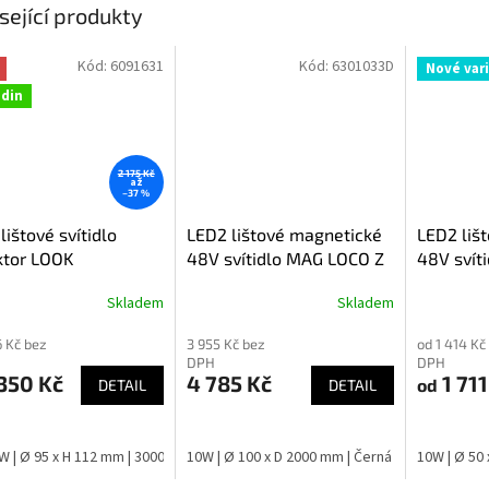
sející produkty
Kód:
6091631
Kód:
6301033D
Nové var
odin
2 175 Kč
až
–37 %
lištové svítidlo
LED2 lištové magnetické
LED2 liš
ktor LOOK
48V svítidlo MAG LOCO Z
48V svít
Skladem
Skladem
6 Kč bez
3 955 Kč bez
od 1 414 Kč
DPH
DPH
350 Kč
4 785 Kč
1 711
od
DETAIL
DETAIL
2W | Ø 95 x H 112 mm | 3000K
10W | Ø 100 x D 2000 mm | Černá
25 - 32W | Ø 95 x H 112 mm | 4000K
10W | Ø 50 