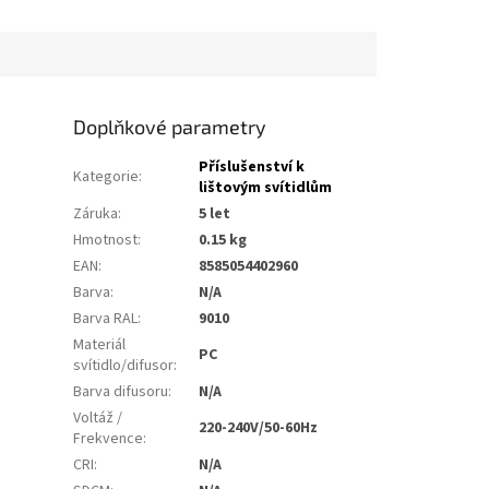
Doplňkové parametry
Příslušenství k
Kategorie
:
lištovým svítidlům
Záruka
:
5 let
Hmotnost
:
0.15 kg
EAN
:
8585054402960
Barva
:
N/A
Barva RAL
:
9010
Materiál
PC
svítidlo/difusor
:
Barva difusoru
:
N/A
Voltáž /
220-240V/50-60Hz
Frekvence
:
CRI
:
N/A