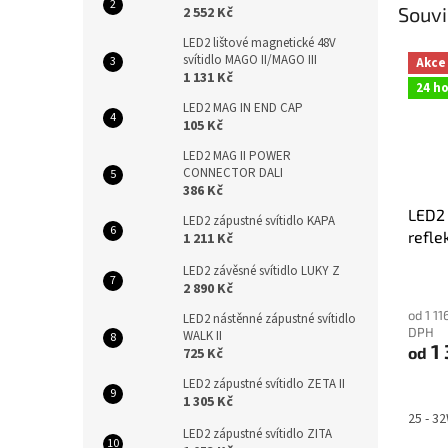
Souvi
2 552 Kč
LED2 lištové magnetické 48V
svítidlo MAGO II/MAGO III
Akce
1 131 Kč
24 h
LED2 MAG IN END CAP
105 Kč
LED2 MAG II POWER
CONNECTOR DALI
386 Kč
LED2 
LED2 zápustné svítidlo KAPA
refle
1 211 Kč
LED2 závěsné svítidlo LUKY Z
2 890 Kč
od 1 11
LED2 nástěnné zápustné svítidlo
DPH
WALK II
1 
od
725 Kč
LED2 zápustné svítidlo ZETA II
1 305 Kč
25 - 3
LED2 zápustné svítidlo ZITA