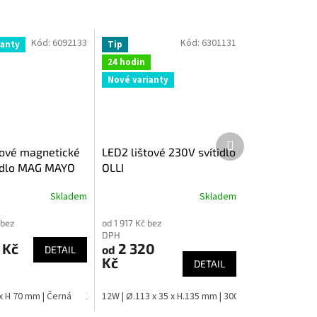
Kód:
6092133
Kód:
6301131
ianty
Tip
24 hodin
Nové varianty
Další
produkt
tové magnetické
LED2 lištové 230V svítidlo
idlo MAG MAYO
OLLI
Skladem
Skladem
 bez
od 1 917 Kč bez
DPH
 Kč
2 320
od
DETAIL
Kč
DETAIL
x H 70 mm | Černá
10W | Ø 50 x H 70 mm | Bílá
12W | Ø.113 x 35 x H.135 mm | 3000K