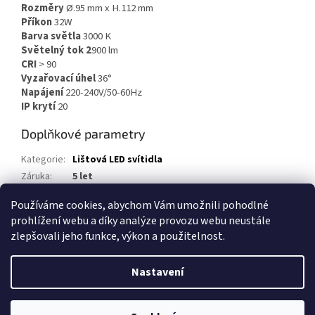
Rozměry
Ø.95 mm x H.112 mm
Příkon
32W
Barva světla
3000 K
Světelný tok 2
900 lm
CRI
> 90
Vyzařovací úhel
36°
Napájení
220-240V/50-60Hz
IP krytí
20
Doplňkové parametry
Kategorie
:
Lištová LED svítidla
Záruka
:
5 let
EAN
:
8585054409396
Používáme cookies, abychom Vám umožnili pohodlné
prohlížení webu a díky analýze provozu webu neustále
Z
zlepšovali jeho funkce, výkon a použitelnost.
á
Vytvořil Shoptet
p
Nastavení
a
t
Copyright 2026
www.led-2.cz
. Všechna práva vyhrazena.
Upravit
í