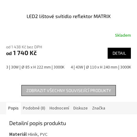
LED2 lištové svítidlo reflektor MATRIX
Skladem
od 1 438 Kč bez DPH
1 740 Kč
od
DETAIL
3 | 30W | Ø 85 x H 222 mm | 3000K
4 | 43W | Ø 110 x H 240 mm | 3000K
ZOBRAZIT VŠECHNY SOUVISEJÍCÍ PRODUKTY
Popis
Podobné (8)
Hodnocení
Diskuze
Značka
Detailní popis produktu
Materiál
Hliník, PVC