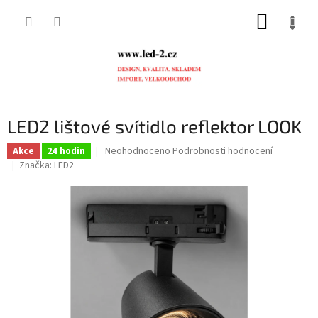
Přejít
NÁKUP
na
obsah
KOŠÍK
LED2 lištové svítidlo reflektor LOOK
Průměrné
Neohodnoceno
Podrobnosti hodnocení
Akce
24 hodin
hodnocení
Značka:
LED2
produktu
je
0,0
z
5
hvězdiček.