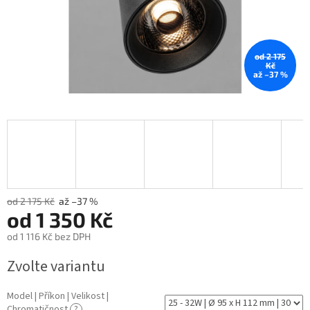
od 2 175
Kč
až –37 %
od 2 175 Kč
až –37 %
od
1 350 Kč
od
1 116 Kč
bez DPH
Měrná
Zvolte variantu
cena:
Model | Příkon | Velikost |
Chromatičnost
?