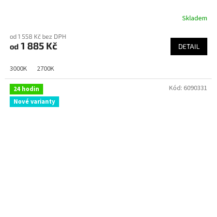
Skladem
od 1 558 Kč bez DPH
1 885 Kč
od
DETAIL
3000K
2700K
Kód:
6090331
24 hodin
Nové varianty