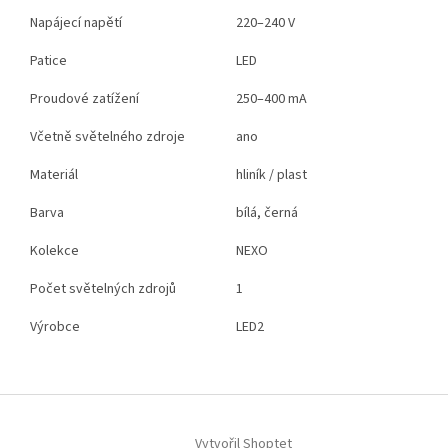
Napájecí napětí
220–240 V
Patice
LED
Proudové zatížení
250–400 mA
Včetně světelného zdroje
ano
Materiál
hliník / plast
Barva
bílá, černá
Kolekce
NEXO
Počet světelných zdrojů
1
Výrobce
LED2
Z
á
Vytvořil Shoptet