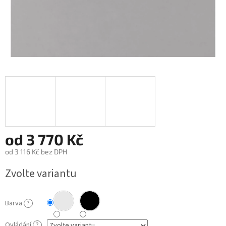
od
3 770 Kč
od
3 116 Kč
bez DPH
Měrná
Zvolte variantu
cena:
Barva
?
Ovládání
?