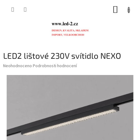
Přejít
NÁKUP
na
obsah
KOŠÍK
LED2 lištové 230V svítidlo NEXO
Průměrné
Neohodnoceno
Podrobnosti hodnocení
hodnocení
produktu
je
0,0
z
5
hvězdiček.