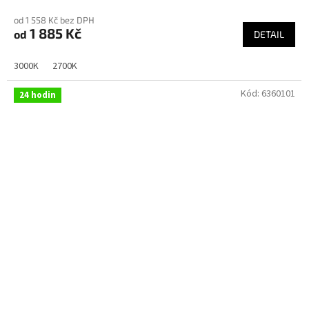
od 1 558 Kč bez DPH
1 885 Kč
od
DETAIL
3000K
2700K
Kód:
6360101
24 hodin