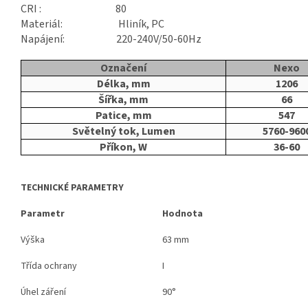
CRI : 80
Materiál: Hliník, PC
Napájení: 220-240V/50-60Hz
Označení
Nexo
Délka, mm
1206
Šířka, mm
66
Patice, mm
547
Světelný tok, Lumen
5760-960
Příkon, W
36-60
TECHNICKÉ PARAMETRY
Parametr
Hodnota
Výška
63 mm
Třída ochrany
I
Úhel záření
90°