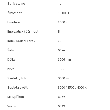
Stmívatelné
ne
Životnost
50 000 h
Hmotnost
1600 g
Energetická účinnost
B
Index podání barev
80
Šířka
66 mm
Délka
1206 mm
Krytí IP
IP20
Světelný tok
9600 lm
Teplota světla
3000 / 3500 / 4000 K
Max. příkon
60 W
Výkon
60 W