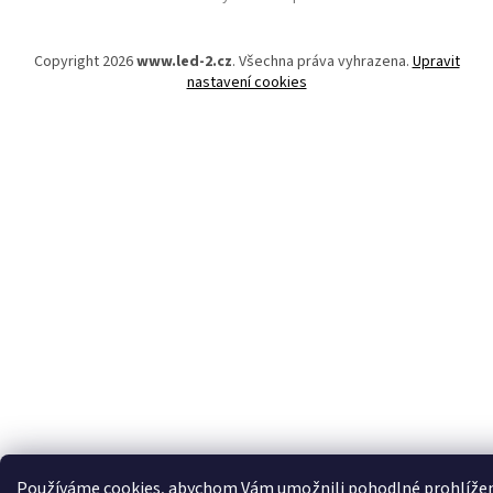
p
a
t
Copyright 2026
www.led-2.cz
. Všechna práva vyhrazena.
Upravit
í
nastavení cookies
Používáme cookies, abychom Vám umožnili pohodlné prohlíže