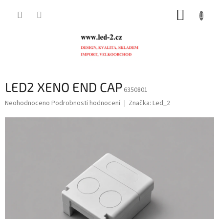
Přejít
NÁKUP
na
obsah
KOŠÍK
LED2 XENO END CAP
6350801
Průměrné
Neohodnoceno
Podrobnosti hodnocení
Značka:
Led_2
hodnocení
produktu
je
0,0
z
5
hvězdiček.