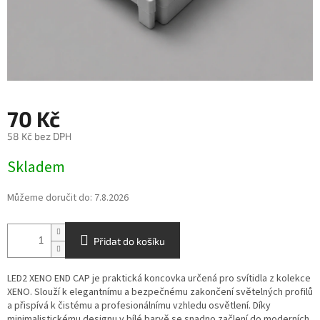
70 Kč
58 Kč bez DPH
Měrná
Skladem
cena:
Můžeme doručit do:
7.8.2026
Přidat do košíku
LED2
XENO END CAP je praktická koncovka určená pro svítidla z kolekce
XENO. Slouží k elegantnímu a bezpečnému zakončení světelných profilů
a přispívá k čistému a profesionálnímu vzhledu osvětlení. Díky
minimalistickému designu v bílé barvě se snadno začlení do moderních