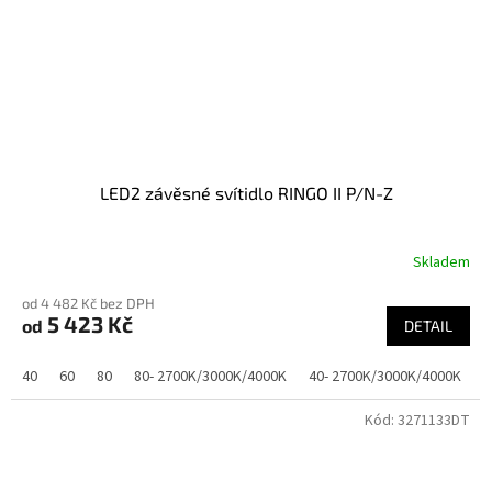
LED2 závěsné svítidlo RINGO II P/N-Z
Skladem
od 4 482 Kč bez DPH
5 423 Kč
od
DETAIL
40
60
80
80- 2700K/3000K/4000K
40- 2700K/3000K/4000K
Kód:
3271133DT