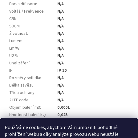
Barva difusoru
:
N/A
Voltáž / Frekvence
:
N/A
CRI
:
N/A
SDCM
:
N/A
Životnost
:
N/A
Lumen
:
N/A
Lm/W
:
N/A
UGR
:
N/A
Úhel záření
:
N/A
IP
:
IP 20
Rozměry svítidla
:
N/A
Délka závěsu
:
N/A
Třída ochrany
:
N/A
2 ITF code
:
N/A
Objem balení m3
:
0,0001
Hmotnost balení kg
:
0,025
EAN
:
8585054407729
Používáme cookies, abychom Vám umožnili pohodlné
prohlížení webu a díky analýze provozu webu neustále