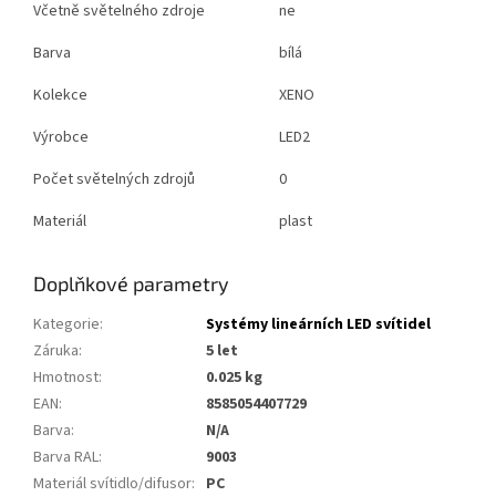
Včetně světelného zdroje
ne
Barva
bílá
Kolekce
XENO
Výrobce
LED2
Počet světelných zdrojů
0
Materiál
plast
Doplňkové parametry
Kategorie
:
Systémy lineárních LED svítidel
Záruka
:
5 let
Hmotnost
:
0.025 kg
EAN
:
8585054407729
Barva
:
N/A
Barva RAL
:
9003
Materiál svítidlo/difusor
:
PC