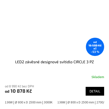
od
16 588 Kč
až
–53 %
LED2 závěsné designové svítidlo CIRCLE 3 PZ
Skladem
od 8 990 Kč bez DPH
10 878 Kč
od
DETAIL
136W | Ø 800 x D 2500 mm | 3000K
136W | Ø 800 x D 2500 mm | 2700/3