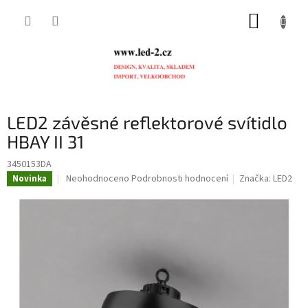
Přejít
NÁKUP
na
obsah
KOŠÍK
LED2 závěsné reflektorové svítidlo
HBAY II 31
3450153DA
Průměrné
Neohodnoceno
Podrobnosti hodnocení
Značka:
LED2
Novinka
hodnocení
produktu
je
0,0
z
5
hvězdiček.