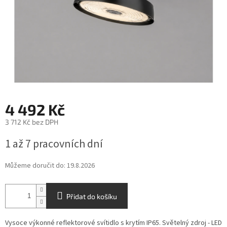
4 492 Kč
3 712 Kč bez DPH
Měrná
1 až 7 pracovních dní
cena:
Můžeme doručit do:
19.8.2026
Přidat do košíku
Vysoce výkonné reflektorové svítidlo s krytím IP65. Světelný zdroj - LED