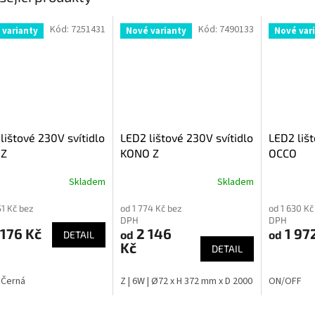
Kód:
7251431
Kód:
7490133
 varianty
Nové varianty
Nové var
lištové 230V svítidlo
LED2 lištové 230V svítidlo
LED2 lišt
 Z
KONO Z
OCCO
Skladem
Skladem
51 Kč bez
od 1 774 Kč bez
od 1 630 Kč
DPH
DPH
176 Kč
2 146
1 97
od
od
DETAIL
Kč
DETAIL
Černá
Z | 6W | Ø72 x H 372 mm x D 2000 mm | 4000K
ON/OFF