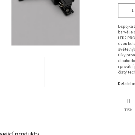
L-spojka
barvě je
LED2 PRO
dvou kole
světelnýc
Díky prom
dlouhodo
i privátní
čistý tec
Detailní 
TISK
sející produkty