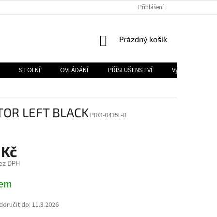
PODMÍNKY OCHRANY OSOBNÍCH ÚDAJŮ
Přihlášení
NÁKUPNÍ
Prázdný košík
KOŠÍK
STOLNÍ
OVLÁDÁNÍ
PŘÍSLUŠENSTVÍ
Výprodej
TOR LEFT BLACK
PRO-0435L-B
 Kč
ez DPH
dem
oručit do:
11.8.2026