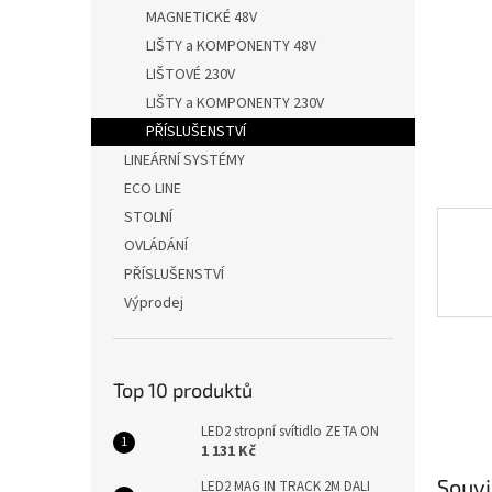
n
MAGNETICKÉ 48V
e
LIŠTY a KOMPONENTY 48V
l
LIŠTOVÉ 230V
LIŠTY a KOMPONENTY 230V
PŘÍSLUŠENSTVÍ
LINEÁRNÍ SYSTÉMY
ECO LINE
STOLNÍ
OVLÁDÁNÍ
PŘÍSLUŠENSTVÍ
Výprodej
Top 10 produktů
LED2 stropní svítidlo ZETA ON
1 131 Kč
Souvi
LED2 MAG IN TRACK 2M DALI