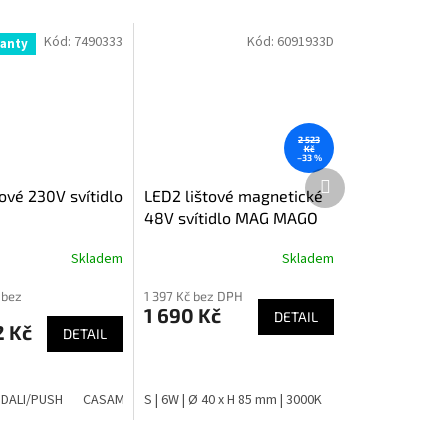
Kód:
7490333
Kód:
6091933D
ianty
2 523
Kč
–33 %
Další
produkt
ové 230V svítidlo
LED2 lištové magnetické
48V svítidlo MAG MAGO
Skladem
Skladem
 bez
1 397 Kč bez DPH
1 690 Kč
DETAIL
2 Kč
DETAIL
DALI/PUSH
Z | 6W | Ø72 x H 372 mm x D 2000 mm | 3000K
CASAMBI
S | 6W | Ø 40 x H 85 mm | 3000K