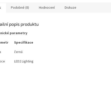
s
Podobné (8)
Hodnocení
Diskuze
ailní popis produktu
nické parametry
ametr
Specifikace
a
černá
bce
LED2 Lighting