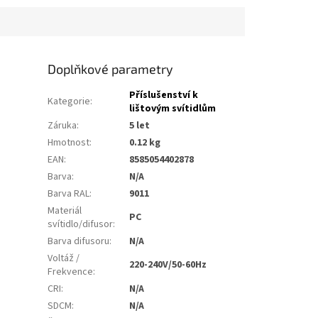
Doplňkové parametry
Příslušenství k
Kategorie
:
lištovým svítidlům
Záruka
:
5 let
Hmotnost
:
0.12 kg
EAN
:
8585054402878
Barva
:
N/A
Barva RAL
:
9011
Materiál
PC
svítidlo/difusor
:
Barva difusoru
:
N/A
Voltáž /
220-240V/50-60Hz
Frekvence
:
CRI
:
N/A
SDCM
:
N/A