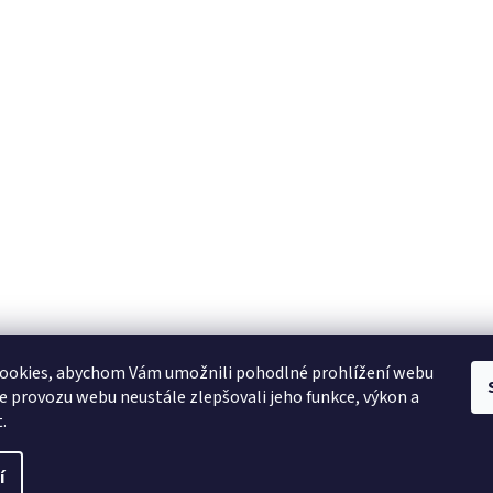
ookies, abychom Vám umožnili pohodlné prohlížení webu
ze provozu webu neustále zlepšovali jeho funkce, výkon a
.
í
Upravit nastavení cookies