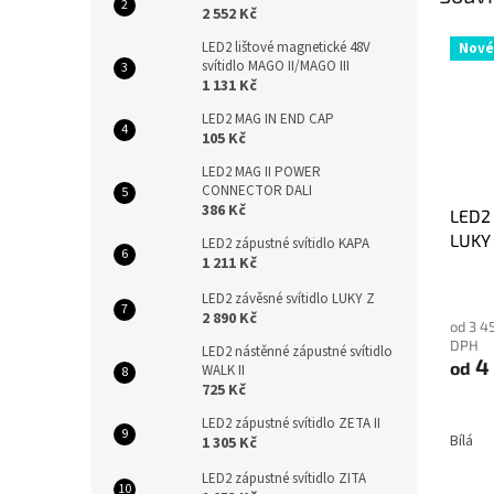
2 552 Kč
LED2 lištové magnetické 48V
Nové
svítidlo MAGO II/MAGO III
1 131 Kč
LED2 MAG IN END CAP
105 Kč
LED2 MAG II POWER
CONNECTOR DALI
386 Kč
LED2 
LUKY
LED2 zápustné svítidlo KAPA
1 211 Kč
LED2 závěsné svítidlo LUKY Z
2 890 Kč
od 3 4
DPH
LED2 nástěnné zápustné svítidlo
4 
od
WALK II
725 Kč
LED2 zápustné svítidlo ZETA II
Bílá
1 305 Kč
LED2 zápustné svítidlo ZITA