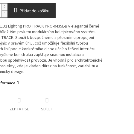
Přidat do košíku
LED2 Lighting
PRO TRACK PRO-0435L-B v elegantní černé
 důležitým prvkem modulárního kolejnicového systému
 TRACK. Slouží k bezpečnému a přesnému propojení
jnic v pravém úhlu, což umožňuje flexibilní tvorbu
h linií podle konkrétního dispozičního řešení interiéru.
yšlené konstrukci zajišťuje snadnou instalaci a
bou spolehlivost provozu. Je vhodná pro architektonické
 projekty, kde je kladen důraz na funkčnost, variabilitu a
hnický design.
informace
ZEPTAT SE
SDÍLET