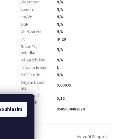
Životnost
:
N/A
Lumen
:
N/A
Lm/W
:
N/A
UGR
:
N/A
Úhel záření
:
N/A
IP
:
IP 20
Rozměry
N/A
svítidla
:
Délka závěsu
:
N/A
Třída ochrany
:
1
2 ITF code
:
N/A
Objem balení
0,00035
m3
:
Hmotnost
0,12
balení kg
:
Souhlasím
EAN
:
8585054402878
Vytvořil Shoptet