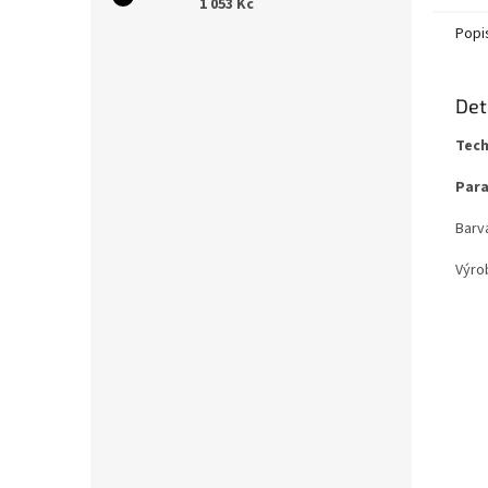
1 053 Kč
Popi
Det
Tech
Par
Barv
Výro