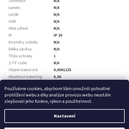
Životnost
:
N/A
Lumen
:
N/A
Lm/W
:
N/A
UGR
:
N/A
Úhel záření
:
N/A
IP
:
IP 20
Rozměry svítidla
:
N/A
Délka závěsu
:
N/A
Třída ochrany
:
1
2 ITF code
:
N/A
Objem balení m3
:
0,0001225
Hmotnost balení kg
:
0,06
EAN
:
8585054402809
Používáme cookies, abychom Vám umožnili pohodlné
prohlížení webu a díky analýze provozu webu neustále
Z
zlepšovali jeho funkce, výkon a použitelnost.
á
Vytvořil Shoptet
p
Nastavení
a
t