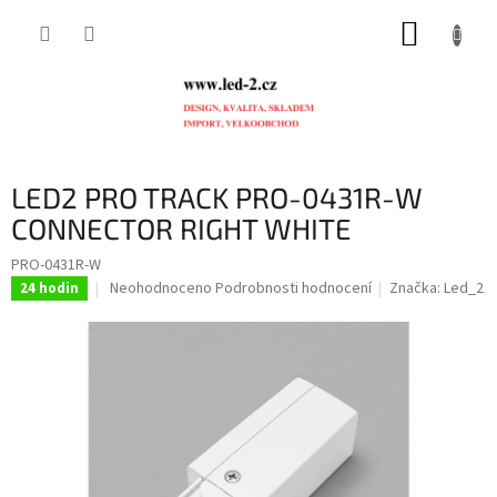
Přejít
NÁKUP
na
obsah
KOŠÍK
LED2 PRO TRACK PRO-0431R-W
CONNECTOR RIGHT WHITE
PRO-0431R-W
Průměrné
Neohodnoceno
Podrobnosti hodnocení
Značka:
Led_2
24 hodin
hodnocení
produktu
je
0,0
z
5
hvězdiček.