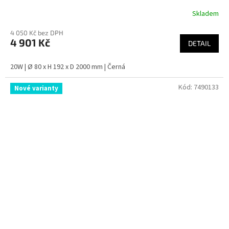
Skladem
4 050 Kč bez DPH
4 901 Kč
DETAIL
20W | Ø 80 x H 192 x D 2000 mm | Černá
Kód:
7490133
Nové varianty