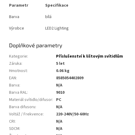
Parametr
Specifikace
Barva
bílá
Výrobce
LED2 Lighting
Doplňkové parametry
Kategorie
:
Příslušenství k lištovým svítidlům
Záruka
:
5 let
Hmotnost
:
0.06 kg
EAN
:
8585054402809
Barva
:
N/A
Barva RAL
:
9010
Materiál svítidlo/difusor
:
PC
Barva difusoru
:
N/A
Voltáž / Frekvence
:
220-240V/50-60Hz
CRI
:
N/A
SDCM
:
N/A