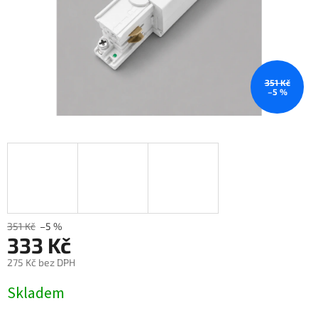
351 Kč
–5 %
351 Kč
–5 %
333 Kč
275 Kč bez DPH
Měrná
Skladem
cena: