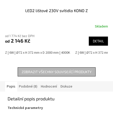
LED2 lištové 230V svítidlo KONO Z
Skladem
od 1 774 Kč bez DPH
2 146 Kč
od
DETAIL
Z | 6W | Ø72 x H 372 mm x D 2000 mm | 4000K
Z | 6W | Ø72 x H 372 mm x
ZOBRAZIT VŠECHNY SOUVISEJÍCÍ PRODUKTY
Popis
Podobné (8)
Hodnocení
Diskuze
Detailní popis produktu
Technické parametry