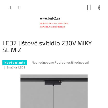
Přejít
NÁKUP
na
obsah
KOŠÍK
LED2 lištové svítidlo 230V MIKY
SLIM Z
Průměrné
Neohodnoceno
Podrobnosti hodnocení
Nové varianty
hodnocení
Značka:
LED2
produktu
je
0,0
z
5
hvězdiček.