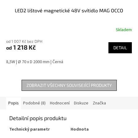
LED2 lištové magnetické 48V svítidlo MAG OCCO
Skladem
od 1 007 Kč bez DPH
1 218 Kč
od
DETAIL
8,5W | Ø 70 x D 2000 mm | Černá
ZOBRAZIT VŠECHNY SOUVISEJÍCÍ PRODUKTY
Popis
Podobné (8)
Hodnocení
Diskuze
Značka
Detailní popis produktu
Technický parametr
Hodnota