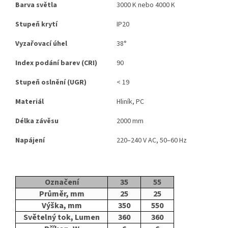
Barva světla
3000 K nebo 4000 K
Stupeň krytí
IP20
Vyzařovací úhel
38°
Index podání barev (CRI)
90
Stupeň oslnění (UGR)
< 19
Materiál
Hliník, PC
Délka závěsu
2000 mm
Napájení
220–240 V AC, 50–60 Hz
Označení
35
55
Průměr, mm
25
25
Výška, mm
350
550
Světelný tok, Lumen
360
360