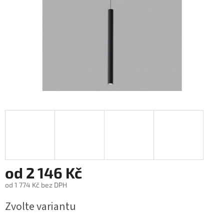
od
2 146 Kč
od
1 774 Kč
bez DPH
Měrná
Zvolte variantu
cena: