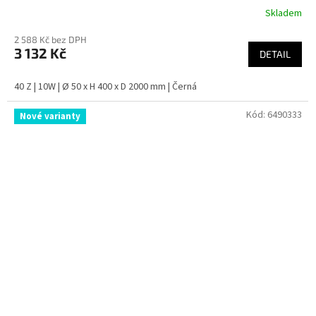
Skladem
2 588 Kč bez DPH
3 132 Kč
DETAIL
40 Z | 10W | Ø 50 x H 400 x D 2000 mm | Černá
Kód:
6490333
Nové varianty