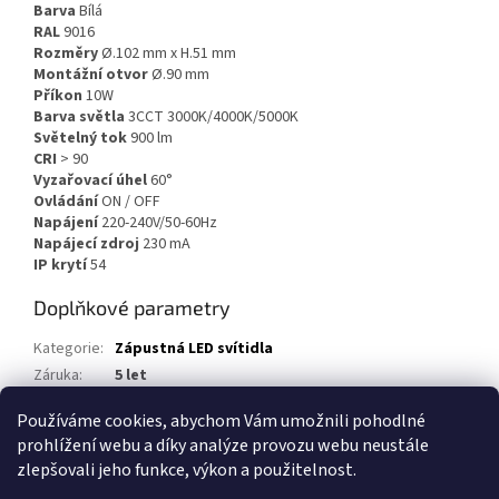
Barva
Bílá
RAL
9016
Rozměry
Ø.102 mm x H.51 mm
Montážní otvor
Ø.90 mm
Příkon
10W
Barva světla
3CCT 3000K/4000K/5000K
Světelný tok
900 lm
CRI
> 90
Vyzařovací úhel
60°
Ovládání
ON / OFF
Napájení
220-240V/50-60Hz
Napájecí zdroj
230 mA
IP krytí
54
Doplňkové parametry
Kategorie
:
Zápustná LED svítidla
Záruka
:
5 let
EAN
:
Zvolte variantu
Používáme cookies, abychom Vám umožnili pohodlné
prohlížení webu a díky analýze provozu webu neustále
Z
zlepšovali jeho funkce, výkon a použitelnost.
á