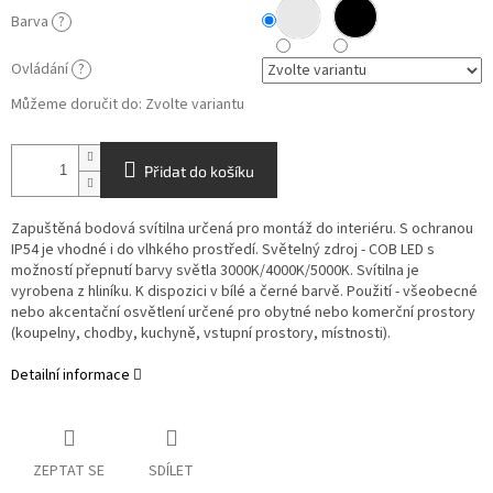
Barva
?
Ovládání
?
Můžeme doručit do:
Zvolte variantu
Přidat do košíku
Zapuštěná bodová svítilna určená pro montáž do interiéru. S ochranou
IP54 je vhodné i do vlhkého prostředí. Světelný zdroj - COB LED s
možností přepnutí barvy světla 3000K/4000K/5000K. Svítilna je
vyrobena z hliníku. K dispozici v bílé a černé barvě. Použití - všeobecné
nebo akcentační osvětlení určené pro obytné nebo komerční prostory
(koupelny, chodby, kuchyně, vstupní prostory, místnosti).
Detailní informace
ZEPTAT SE
SDÍLET