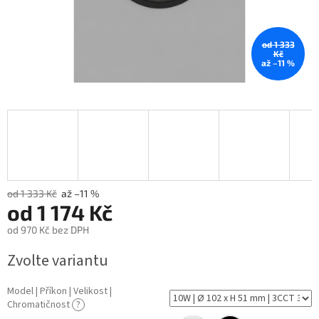
od 1 333
Kč
až –11 %
od 1 333 Kč
až –11 %
od
1 174 Kč
od
970 Kč
bez DPH
Měrná
Zvolte variantu
cena:
Model | Příkon | Velikost |
Chromatičnost
?