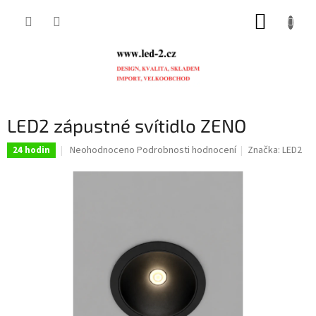
Přejít
NÁKUP
na
obsah
KOŠÍK
LED2 zápustné svítidlo ZENO
Průměrné
Neohodnoceno
Podrobnosti hodnocení
Značka:
LED2
24 hodin
hodnocení
produktu
je
0,0
z
5
hvězdiček.