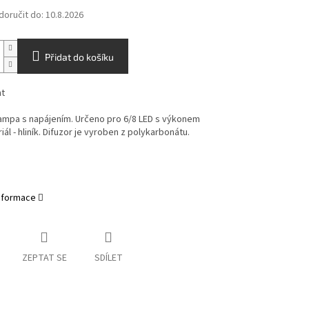
oručit do:
10.8.2026
Přidat do košíku
ht
lampa s napájením. Určeno pro 6/8 LED s výkonem
iál - hliník. Difuzor je vyroben z polykarbonátu.
informace
ZEPTAT SE
SDÍLET