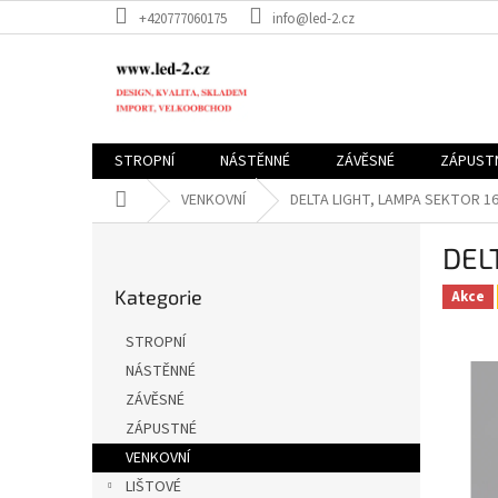
Přejít
+420777060175
info@led-2.cz
na
obsah
STROPNÍ
NÁSTĚNNÉ
ZÁVĚSNÉ
ZÁPUST
Domů
VENKOVNÍ
DELTA LIGHT, LAMPA SEKTOR 1
P
DEL
o
Přeskočit
s
Kategorie
kategorie
Akce
t
r
STROPNÍ
a
NÁSTĚNNÉ
n
ZÁVĚSNÉ
n
í
ZÁPUSTNÉ
p
VENKOVNÍ
a
LIŠTOVÉ