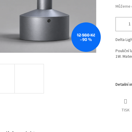
Můžeme d
12 980 Kč
–90 %
Delta Lig
Pouliční 
1W. Mater
Detailní 
TISK