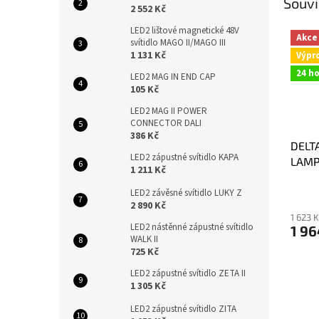
Souvi
2 552 Kč
LED2 lištové magnetické 48V
Akce
svítidlo MAGO II/MAGO III
1 131 Kč
Výpr
24 h
LED2 MAG IN END CAP
105 Kč
LED2 MAG II POWER
CONNECTOR DALI
386 Kč
DELTA
LED2 zápustné svítidlo KAPA
LAMP
1 211 Kč
antra
LED2 závěsné svítidlo LUKY Z
2 890 Kč
1 623 
LED2 nástěnné zápustné svítidlo
1 96
WALK II
725 Kč
LED2 zápustné svítidlo ZETA II
1 305 Kč
LED2 zápustné svítidlo ZITA