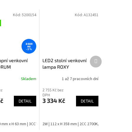
Kód:
5200154
Kód:
A132451
3 509
Kč
–3 %
Další
opní venkovní
LED2 stolní venkovní
produkt
 DRUM
lampa ROXY
Skladem
1 až 7 pracovních dní
ez
2 755 Kč bez
DPH
Kč
3 334 Kč
DETAIL
DETAIL
0 mm x H 63 mm | 3CCT 3000K/4000K/6500K
2W | 112 x H 358 mm | 2CC 2700K/3000K