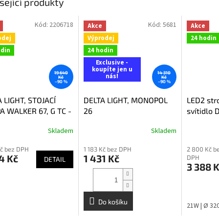
sející produkty
Kód:
2206718
Kód:
5681
Akce
Akce
odej
Výprodej
24 hodin
odin
24 hodin
Exclusive -
koupíte jen u
19 640
14 310
nás!
Kč
Kč
–90 %
–90 %
 LIGHT, STOJACÍ
DELTA LIGHT, MONOPOL
LED2 str
A WALKER 67, G TC -
26
svítidlo
cit
Skladem
Skladem
Kč bez DPH
1 183 Kč bez DPH
2 800 Kč b
4 Kč
1 431 Kč
DPH
DETAIL
3 388 
Do košíku
21W | Ø 32