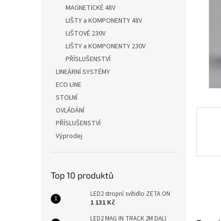
n
MAGNETICKÉ 48V
e
LIŠTY a KOMPONENTY 48V
l
LIŠTOVÉ 230V
LIŠTY a KOMPONENTY 230V
PŘÍSLUŠENSTVÍ
LINEÁRNÍ SYSTÉMY
ECO LINE
STOLNÍ
OVLÁDÁNÍ
PŘÍSLUŠENSTVÍ
Výprodej
Top 10 produktů
LED2 stropní svítidlo ZETA ON
1 131 Kč
LED2 MAG IN TRACK 2M DALI