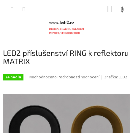
Přejít
NÁKUP
na
obsah
KOŠÍK
LED2 příslušenství RING k reflektoru
MATRIX
Průměrné
Neohodnoceno
Podrobnosti hodnocení
Značka:
LED2
24 hodin
hodnocení
produktu
je
0,0
z
5
hvězdiček.