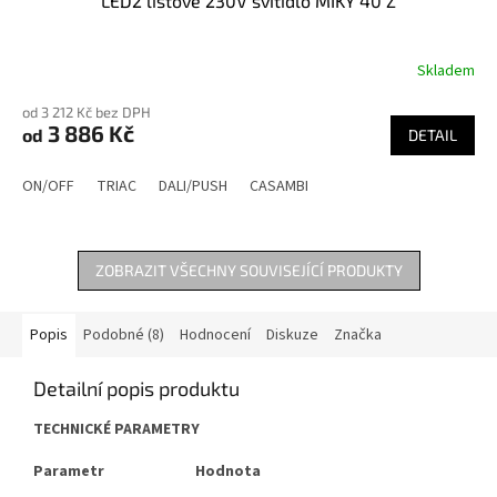
LED2 lištové 230V svítidlo MIKY 40 Z
Skladem
od 3 212 Kč bez DPH
3 886 Kč
od
DETAIL
ON/OFF
TRIAC
DALI/PUSH
CASAMBI
ZOBRAZIT VŠECHNY SOUVISEJÍCÍ PRODUKTY
Popis
Podobné (8)
Hodnocení
Diskuze
Značka
Detailní popis produktu
TECHNICKÉ PARAMETRY
Parametr
Hodnota