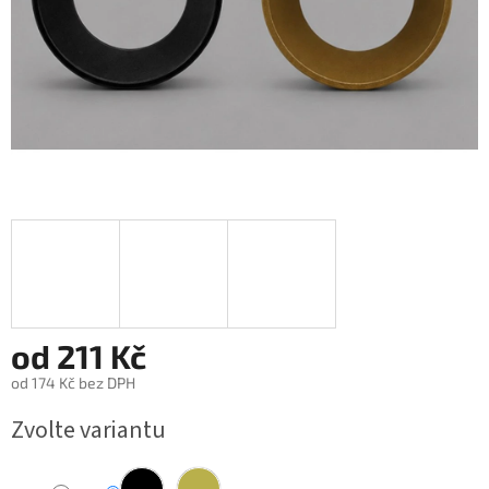
od
211 Kč
od
174 Kč
bez DPH
Měrná
Zvolte variantu
cena: