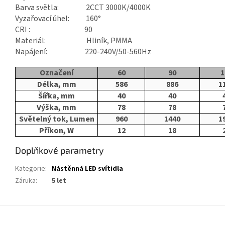
Barva světla: 2CCT 3000K/4000K
Vyzařovací úhel: 160°
CRI : 90
Materiál: Hliník, PMMA
Napájení: 220-240V/50-560Hz
Označení
60
90
1
Délka, mm
586
886
1
Šířka, mm
40
40
Výška, mm
78
78
Světelný tok, Lumen
960
1440
1
Příkon, W
12
18
Doplňkové parametry
Kategorie
:
Nástěnná LED svítidla
Záruka
:
5 let
Z
á