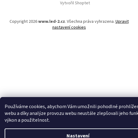
Vytvořil Shoptet
p
a
t
Copyright 2026
www.led-2.cz
. Všechna práva vyhrazena.
Upravit
í
nastavení cookies
Používáme cookies, abychom Vám umožnili pohodlné prohlíže
webu a díky analýze provozu webu neustále zlepšovali jeho fun
výkon a použitelnost.
Nastavení