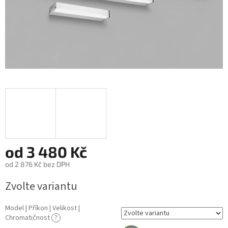
od
3 480 Kč
od
2 876 Kč
bez DPH
Měrná
Zvolte variantu
cena:
Model | Příkon | Velikost |
Chromatičnost
?