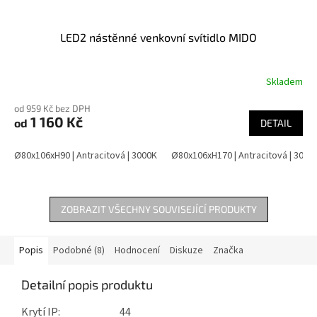
LED2 nástěnné venkovní svítidlo MIDO
Skladem
od 959 Kč bez DPH
1 160 Kč
od
DETAIL
Ø80x106xH90 | Antracitová | 3000K
Ø80x106xH170 | Antracitová | 3000
ZOBRAZIT VŠECHNY SOUVISEJÍCÍ PRODUKTY
Popis
Podobné (8)
Hodnocení
Diskuze
Značka
Detailní popis produktu
Krytí IP: 44