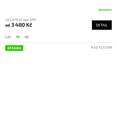
Skladem
od 2 876 Kč bez DPH
3 480 Kč
od
DETAIL
120
90
60
Kód:
5131504
24 hodin