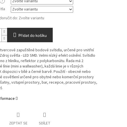
?
tla
oručit do:
Zvolte variantu
Přidat do košíku
čtvercové zapuštěné bodové svítidla, určené pro vnitřní
 Zdroj světla - LED SMD. Velmi nízký efekt oslnění. Svítidlo
no z hliníku, reflektor z polykarbonátu. Řada má 2
 línie (mini a wallwasher), každá linie je v různých
K dispozici v bílé a černé barvě. Použití - obecné nebo
é osvětlení určené pro obytné nebo komerční prostory
šatny, vstupní prostory, bar, recepce, pracovní prostory,
).
informace
ZEPTAT SE
SDÍLET