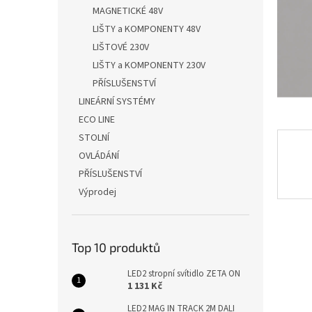
n
MAGNETICKÉ 48V
e
LIŠTY a KOMPONENTY 48V
l
LIŠTOVÉ 230V
LIŠTY a KOMPONENTY 230V
PŘÍSLUŠENSTVÍ
LINEÁRNÍ SYSTÉMY
ECO LINE
STOLNÍ
OVLÁDÁNÍ
PŘÍSLUŠENSTVÍ
Výprodej
Top 10 produktů
LED2 stropní svítidlo ZETA ON
1 131 Kč
LED2 MAG IN TRACK 2M DALI