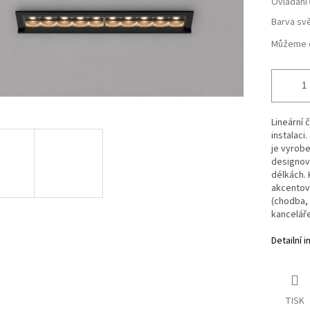
Ovládání
Barva svě
Můžeme d
Lineární 
instalaci.
je vyrobe
designové
délkách. 
akcentov
(chodba, 
kanceláře
Detailní 
TISK