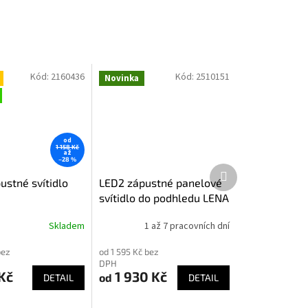
Kód:
2160436
Kód:
2510151
Novinka
od
1 158 Kč
až
–28 %
Další
produkt
ustné svítidlo
LED2 zápustné panelové
svítidlo do podhledu LENA
PRO
Skladem
1 až 7 pracovních dní
bez
od 1 595 Kč bez
DPH
Kč
1 930 Kč
od
DETAIL
DETAIL