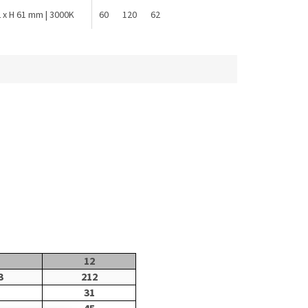
x H 111 mm | 4000K
2 x H 61 mm | 3000K
000K
XL / 4000K
60
120
62
12
3
212
1
31