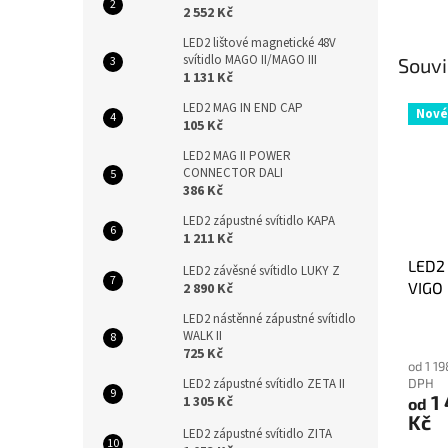
2 552 Kč
LED2 lištové magnetické 48V
svítidlo MAGO II/MAGO III
Souvi
1 131 Kč
LED2 MAG IN END CAP
Nové
105 Kč
LED2 MAG II POWER
CONNECTOR DALI
386 Kč
LED2 zápustné svítidlo KAPA
1 211 Kč
LED2 
LED2 závěsné svítidlo LUKY Z
VIGO
2 890 Kč
LED2 nástěnné zápustné svítidlo
WALK II
725 Kč
od 1 1
LED2 zápustné svítidlo ZETA II
DPH
1
1 305 Kč
od
Kč
LED2 zápustné svítidlo ZITA