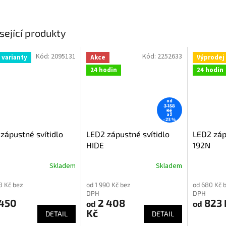
sející produkty
Kód:
2095131
Kód:
2252633
 varianty
Akce
Výprodej
24 hodin
24 hodin
od
3 158
Kč
až
–23 %
zápustné svítidlo
LED2 zápustné svítidlo
LED2 záp
HIDE
192N
Skladem
Skladem
98 Kč bez
od 1 990 Kč bez
od 680 Kč 
DPH
DPH
 450
2 408
823 
od
od
Kč
DETAIL
DETAIL