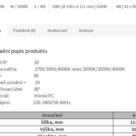
00K
M / 3000K
S / 4000K
20W | Ø 100 x H 111 mm | 3000K
M / 4000K
L / 3000K
L / 4000K
20W | Ø 100 
6W | 92 x 9
XL / 3
s
Podobné (8)
Hodnocení
Diskuze
ailní popis produktu
ytí IP: 20
va světla: 2700/3000/4000K nebo 3000K/3500K/4000K
RI > 90
eň oslnění
< 19
řovací úhel
36°
teriál: Hlinik/PC
pájení: 220-240V/50-60Hz
Označení
6
Šířka, mm
11
Výška, mm
3