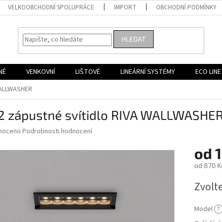
VELKOOBCHODNÍ SPOLUPRÁCE
IMPORT
OBCHODNÍ PODMÍNKY
HLEDAT
NÉ
VENKOVNÍ
LIŠTOVÉ
LINEÁRNÍ SYSTÉMY
ECO LINE
 WALLWASHER
2 zápustné svítidlo RIVA WALLWASHE
né
noceno
Podrobnosti hodnocení
ní
od
1
u
od
870 K
Měrná
Zvolt
cena:
ek.
Model
?