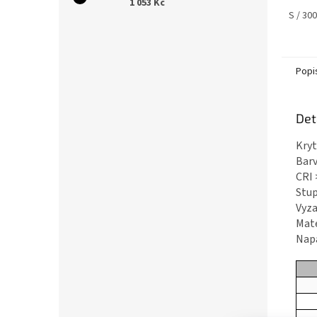
1 053 Kč
S / 30
Popi
Det
Kr
Bar
C
Stup
Vyza
Ma
Na