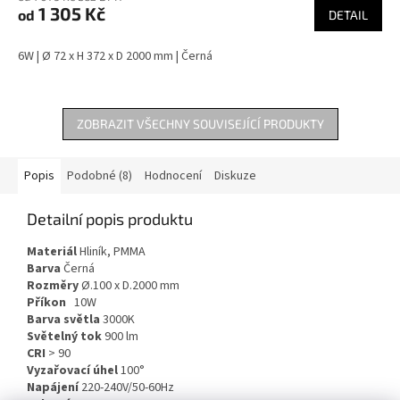
1 305 Kč
od
DETAIL
6W | Ø 72 x H 372 x D 2000 mm | Černá
ZOBRAZIT VŠECHNY SOUVISEJÍCÍ PRODUKTY
Popis
Podobné (8)
Hodnocení
Diskuze
Detailní popis produktu
Materiál
Hliník, PMMA
Barva
Černá
Rozměry
Ø.100 x D.2000 mm
Příkon
10W
Barva světla
3000K
Světelný tok
900 lm
CRI
> 90
Vyzařovací úhel
10
0°
Napájení
220-240V/50-60Hz