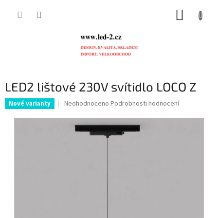
Přejít
NÁKUP
na
obsah
KOŠÍK
LED2 lištové 230V svítidlo LOCO Z
Průměrné
Neohodnoceno
Podrobnosti hodnocení
Nové varianty
hodnocení
produktu
je
0,0
z
5
hvězdiček.